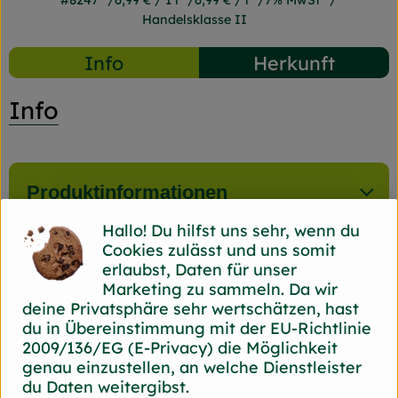
#8247
6,99 €
/ 1 l
6,99 €
/ l
7% MwSt
Handelsklasse II
Info
Herkunft
Info
Produktinformationen
Hallo! Du hilfst uns sehr, wenn du
Cookies zulässt und uns somit
Nährwert-Info
erlaubst, Daten für unser
Marketing zu sammeln. Da wir
deine Privatsphäre sehr wertschätzen, hast
du in Übereinstimmung mit der EU-Richtlinie
Herkunft
2009/136/EG (E-Privacy) die Möglichkeit
genau einzustellen, an welche Dienstleister
du Daten weitergibst.
Hersteller: bioladen