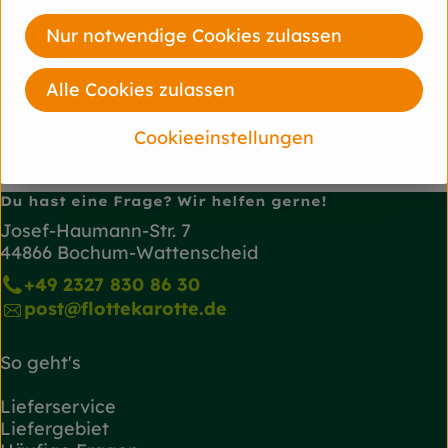
Nur notwendige Cookies zulassen
diverse
bioladen
Alle Cookies zulassen
Cookieeinstellungen
Du hast eine Frage? Wir helfen gerne!
Josef-Haumann-Str. 7
44866 Bochum-Wattenscheid
+49 2327 830 86 30
post@flottekarotte.de
So geht's
Lieferservice
Liefergebiet