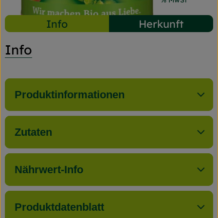
#8130
1,99 €
/ 125 g
15,92 €
/ kg
7% MwSt
Info
Herkunft
Info
Produktinformationen
Zutaten
Nährwert-Info
Produktdatenblatt