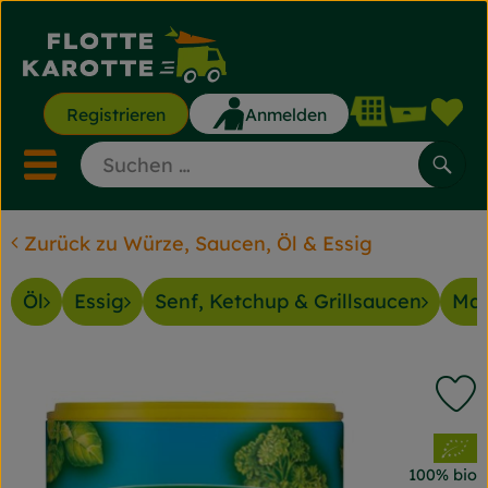
Waren
Registrieren
Anmelden
Lin
Mobiles Menu öffnen ode
Such
Zurück zu Würze, Saucen, Öl & Essig
Saisonkisten
Öl
Essig
Senf, Ketchup & Grillsaucen
May
Saisonkisten
Angebote & Aktionen
P
Gemüse & Obst
, Verband:
Backwaren
100% bio