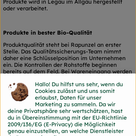
Produkte wird in Legau im Allgäu hergestellt
oder verarbeitet.
Produkte in bester Bio-Qualität
Produktqualität steht bei Rapunzel an erster
Stelle. Das Qualitätssicherungs-Team nimmt
daher eine Schlüsselposition im Unternehmen
ein. Die Kontrollen der Rohstoffe beginnen
bereits auf dem Feld. Bei Wareneingang werden
alle Rohstoffe und Produkte beprobt. Zusätzlich
Hallo! Du hilfst uns sehr, wenn du
werden sie durch anerkannte externe Labors
Cookies zulässt und uns somit
unabhängig analysiert.
erlaubst, Daten für unser
Wie schon zu Beginn liegen Rapunzel auch
Marketing zu sammeln. Da wir
heute die persönlichen Kontakte zu den
deine Privatsphäre sehr wertschätzen, hast
Lieferanten und langfristige Partnerschaften
du in Übereinstimmung mit der EU-Richtlinie
besonders am Herzen. Besuche vor Ort,
2009/136/EG (E-Privacy) die Möglichkeit
Beratung durch eigene Agrar-Ingenieure und
genau einzustellen, an welche Dienstleister