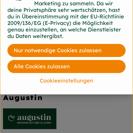
Marketing zu sammeln. Da wir
erreicht man bei dieser Sorte eine schöne
deine Privatsphäre sehr wertschätzen, hast
Rotfärbung.
du in Übereinstimmung mit der EU-Richtlinie
2009/136/EG (E-Privacy) die Möglichkeit
genau einzustellen, an welche Dienstleister
Produktinformationen
du Daten weitergibst.
Nur notwendige Cookies zulassen
Herkunft
Alle Cookies zulassen
Hersteller: Augustin
Cookieeinstellungen
Deutschland
Augustin