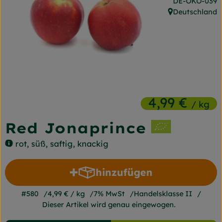
, Kontrollstelle
DE-ÖKO-039
Frischetheke
Deutschland
, Herkunft:
Naturkost
Getränke
Gartensaison
Drogerie
4,99 €
/ kg
Red Jonaprince
So geht's
rot, süß, saftig, knackig
Unsere Kisten
hinzufügen
Über uns
Produkt zum Warenkorb 
#580
4,99 €
/ kg
7% MwSt
Handelsklasse II
Blog
Dieser Artikel wird genau eingewogen.
Jetzt bestellen