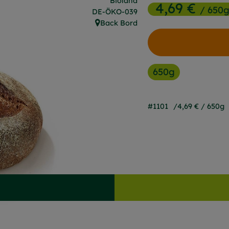
Bioland
4,69 €
/ 650
, Kontrollstelle:
DE-ÖKO-039
Back Bord
, Herkunft:
650g
#1101
4,69 €
/ 650g