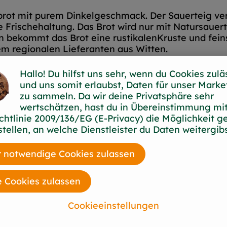
rnbrot mit purem Dinkelgeschmack. Der Sauerteig v
 Frischehaltung. Das Brot wird nur mit Natursauert
 bekommt das Brot eine rustikalenKruste und feins
m regionalen Lieferanten aus Witten.
Hallo! Du hilfst uns sehr, wenn du Cookies zulä
und uns somit erlaubst, Daten für unser Marke
DINKELVOLLKORNMEHL*, DINKELGRIEß*, DINKEL
zu sammeln. Da wir deine Privatsphäre sehr
Salz, Flohsamenschalen*
wertschätzen, hast du in Übereinstimmung mit
chtlinie 2009/136/EG (E-Privacy) die Möglichkeit g
au
stellen, an welche Dienstleister du Daten weitergibs
 notwendige Cookies zulassen
e Cookies zulassen
Cookieeinstellungen