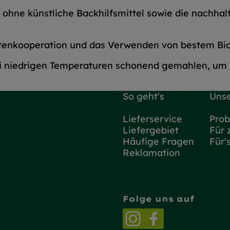
ohne künstliche Backhilfsmittel sowie die nachha
antenkooperation und das Verwenden von bestem Bio
i niedrigen Temperaturen schonend gemahlen, um w
So geht's
Unse
Lieferservice
Prob
Liefergebiet
Für 
Häufige Fragen
Für'
Reklamation
Folge uns auf
Externer Link zu h
Externer Link