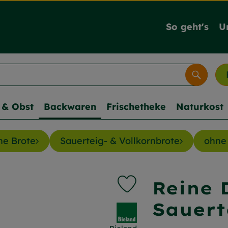
So geht's
U
Suche
& Obst
Backwaren
Frischetheke
Naturkost
ne Brote
Sauerteig- & Vollkornbrote
ohne
Reine 
Produkt zu Favouriten hi
Sauert
, Verband: