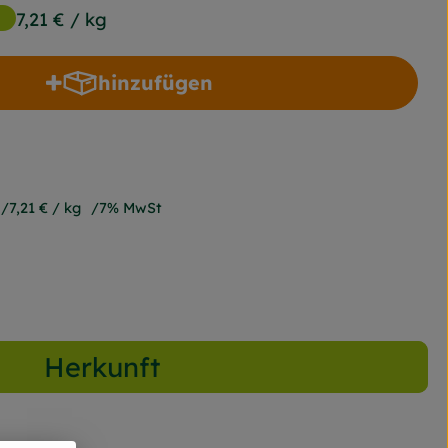
g
7,21 €
/ kg
hinzufügen
Produkt zum Warenkorb hinzufügen
7,21 €
/ kg
7% MwSt
Herkunft