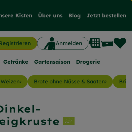
nsere Kisten
Über uns
Blog
Jetzt bestellen
L
Waren
Registrieren
Anmelden
n
Getränke
Gartensaison
Drogerie
 Weizen
Brote ohne Nüsse & Saaten
Bröt
Dinkel-
nzufügen
eigkruste