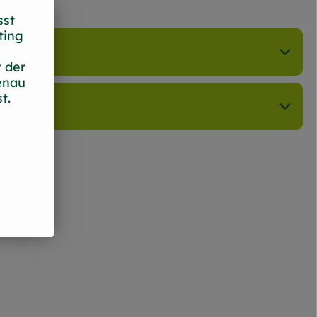
sst
ting
 der
enau
t.