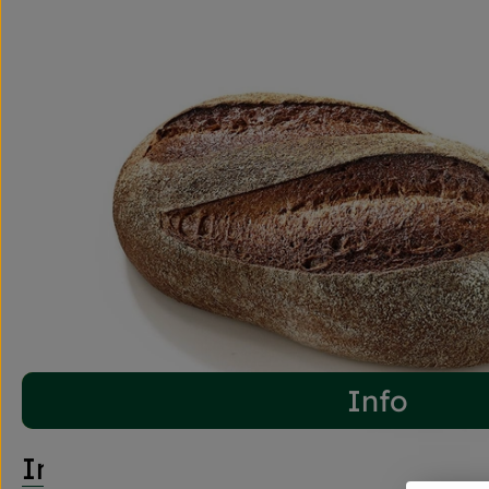
Info
Info