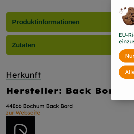
Produktinformationen
EU-Ri
einzu
Zutaten
Nur
All
Herkunft
Hersteller: Back Bord
44866 Bochum Back Bord
zur Webseite