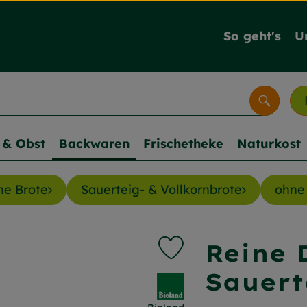
So geht's
U
Suche
& Obst
Backwaren
Frischetheke
Naturkost
ne Brote
Sauerteig- & Vollkornbrote
ohne
Reine 
Produkt zu Favouriten hi
Sauert
, Verband: