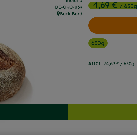
Bioland
4,69 €
/ 650
, Kontrollstelle:
DE-ÖKO-039
Back Bord
, Herkunft:
650g
#1101
4,69 €
/ 650g