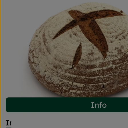
Info
Info