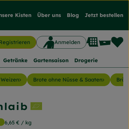
nsere Kisten
Über uns
Blog
Jetzt bestellen
L
Waren
Registrieren
Anmelden
n
Getränke
Gartensaison
Drogerie
 Weizen
Brote ohne Nüsse & Saaten
Bröt
laib
nzufügen
g
6,65 €
/ kg