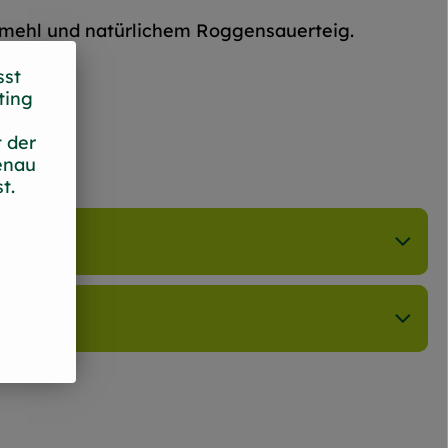
rnmehl und natürlichem Roggensauerteig.
uss!
sst
ting
 der
enau
t.