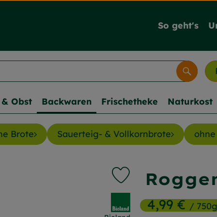
So geht's
U
Suche
& Obst
Backwaren
Frischetheke
Naturkost
ne Brote
Sauerteig- & Vollkornbrote
ohne
Roggen
Produkt zu Favouriten hi
, Verband:
4,99 €
/ 750