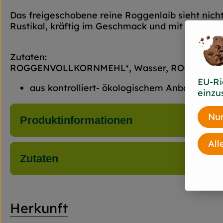
Das freigeschobene reine Roggenlaib sieht nich
Rustikal, kräftig im Geschmack und mit saftige
Zutaten:
ROGGENVOLLKORNMEHL*, Wasser, ROGGENSAU
EU-Ri
aus kontrolliert- ökologischem Anbau
einzu
Nur
Produktinformationen
All
Zutaten
Herkunft