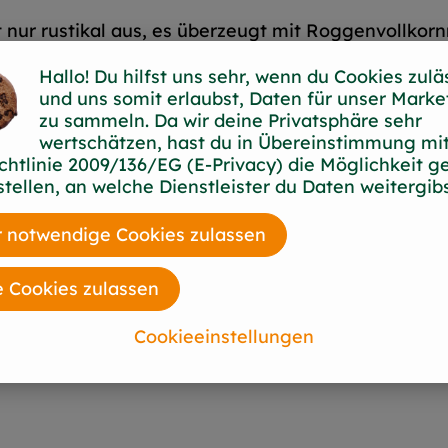
t nur rustikal aus, es überzeugt mit Roggenvollko
r Krume – für Liebhaber von ursprünglichem Brotgen
Hallo! Du hilfst uns sehr, wenn du Cookies zulä
und uns somit erlaubst, Daten für unser Marke
zu sammeln. Da wir deine Privatsphäre sehr
ER*, Meersalz
wertschätzen, hast du in Übereinstimmung mit
chtlinie 2009/136/EG (E-Privacy) die Möglichkeit g
stellen, an welche Dienstleister du Daten weitergibs
 notwendige Cookies zulassen
e Cookies zulassen
Cookieeinstellungen