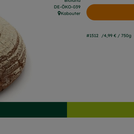
Bioland
, Kontrollstelle:
DE-ÖKO-039
Kabouter
, Herkunft:
#1512
4,99 €
/ 750g