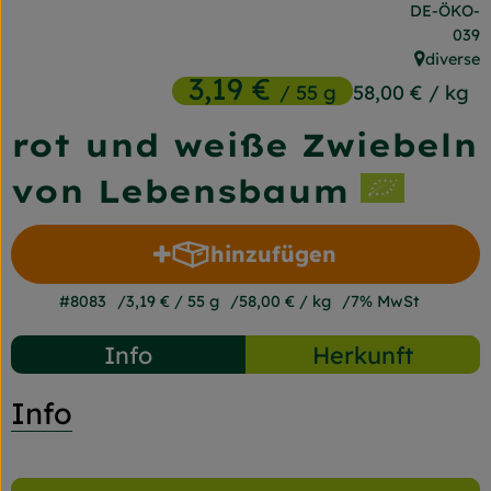
, Kontrollst
DE-ÖKO-
Frischetheke
039
diverse
Naturkost
, Herkunft
3,19 €
/ 55 g
58,00 €
/ kg
Getränke
rot und weiße Zwiebeln
Gartensaison
von Lebensbaum
Drogerie
hinzufügen
Produkt zum Warenkorb 
So geht's
#8083
3,19 €
/ 55 g
58,00 €
/ kg
7% MwSt
Unsere Kisten
Info
Herkunft
Über uns
Info
Blog
Jetzt bestellen