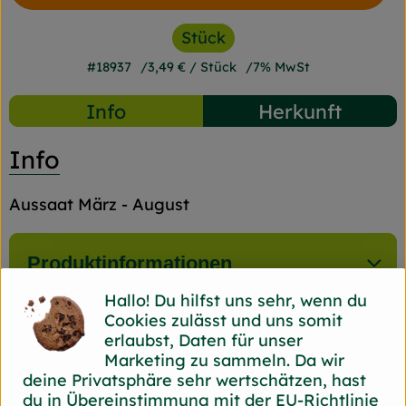
Stück
#18937
3,49 €
/ Stück
7% MwSt
Info
Herkunft
Info
Aussaat März - August
Produktinformationen
Hallo! Du hilfst uns sehr, wenn du
Cookies zulässt und uns somit
Produktdatenblatt
erlaubst, Daten für unser
Marketing zu sammeln. Da wir
deine Privatsphäre sehr wertschätzen, hast
du in Übereinstimmung mit der EU-Richtlinie