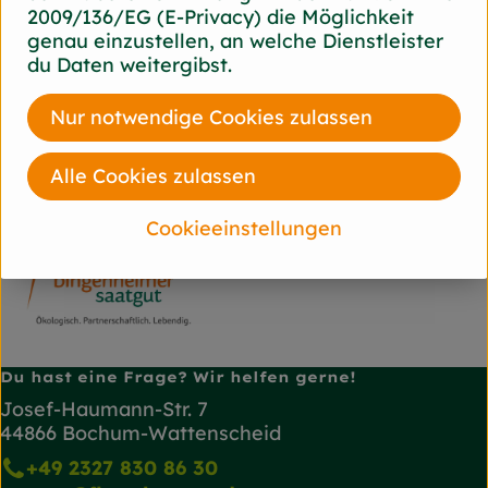
Herkunft
2009/136/EG (E-Privacy) die Möglichkeit
genau einzustellen, an welche Dienstleister
du Daten weitergibst.
Hersteller: Bingenheimer
Saatgut
Nur notwendige Cookies zulassen
Deutschland
Alle Cookies zulassen
Bingenheimer Saatgut
Cookieeinstellungen
Du hast eine Frage? Wir helfen gerne!
Josef-Haumann-Str. 7
44866 Bochum-Wattenscheid
+49 2327 830 86 30