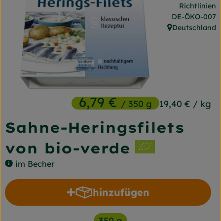
Richtlinien
Frischetheke
, Kontrollstelle
DE-ÖKO-007
Deutschland
Naturkost
, Herkunft:
Getränke
Gartensaison
Drogerie
6,79 €
/ 350 g
19,40 €
/ kg
Sahne-Heringsfilets
So geht's
von bio-verde
Unsere Kisten
im Becher
Über uns
hinzufügen
Blog
Produkt zum Warenkorb h
Jetzt bestellen
350 g