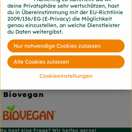
Nährwert-Info
deine Privatsphäre sehr wertschätzen, hast
du in Übereinstimmung mit der EU-Richtlinie
2009/136/EG (E-Privacy) die Möglichkeit
genau einzustellen, an welche Dienstleister
Produktdatenblatt
du Daten weitergibst.
Nur notwendige Cookies zulassen
Herkunft
Alle Cookies zulassen
Hersteller: Biovegan
Cookieeinstellungen
diverse
Biovegan
Du hast eine Frage? Wir helfen gerne!