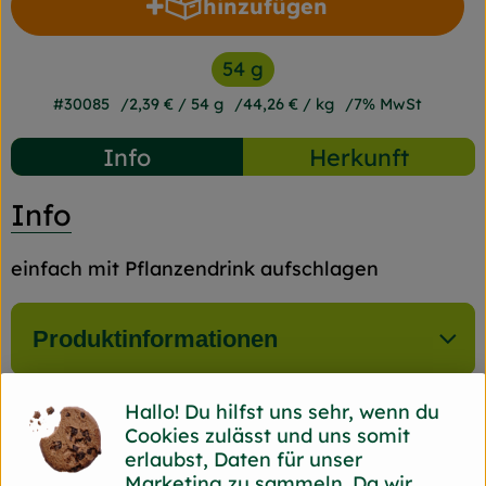
hinzufügen
Produkt zum Warenkorb h
54 g
#30085
2,39 €
/ 54 g
44,26 €
/ kg
7% MwSt
Info
Herkunft
Info
einfach mit Pflanzendrink aufschlagen
Produktinformationen
Hallo! Du hilfst uns sehr, wenn du
Zutaten
Cookies zulässt und uns somit
erlaubst, Daten für unser
Marketing zu sammeln. Da wir