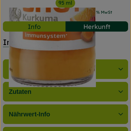
95 ml
#2248
1,99 €
/ 95 ml
20,95 €
/ l
19% MwSt
Info
Herkunft
Info
Produktinformationen
Zutaten
Nährwert-Info