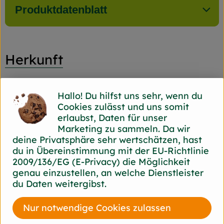
Produktdatenblatt
Herkunft
Hersteller: Voelkel
Hallo! Du hilfst uns sehr, wenn du
Cookies zulässt und uns somit
diverse
erlaubst, Daten für unser
Marketing zu sammeln. Da wir
Voelkel GmbH
deine Privatsphäre sehr wertschätzen, hast
du in Übereinstimmung mit der EU-Richtlinie
D 29478 Höhbeck
2009/136/EG (E-Privacy) die Möglichkeit
In unserer familiengeführten Naturkostsafterei
genau einzustellen, an welche Dienstleister
im Norden Deutschlands machen wir Saft so,
du Daten weitergibst.
dass alle etwas davon haben: Unsere
Kund*innen, Mitarbeiter*innen,
Nur notwendige Cookies zulassen
Anbaupartner*innen und besonders die Natur –