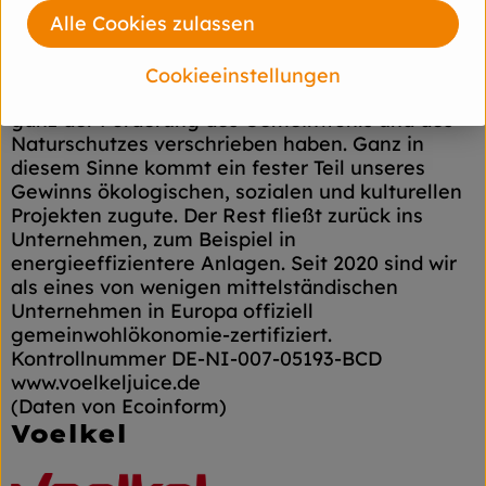
und das seit mehr als 85 Jahren. Wie wir das
Alle Cookies zulassen
machen? Mit 100 % Bio und Demeter und einem
fairen Miteinander. Unser Unternehmen ist nicht
im Besitz einiger Weniger, sondern gehört zwei
Cookieeinstellungen
gemeinnützigen Stiftungen, die sich voll und
ganz der Förderung des Gemeinwohls und des
Naturschutzes verschrieben haben. Ganz in
diesem Sinne kommt ein fester Teil unseres
Gewinns ökologischen, sozialen und kulturellen
Projekten zugute. Der Rest fließt zurück ins
Unternehmen, zum Beispiel in
energieeffizientere Anlagen. Seit 2020 sind wir
als eines von wenigen mittelständischen
Unternehmen in Europa offiziell
gemeinwohlökonomie-zertifiziert.
Kontrollnummer DE-NI-007-05193-BCD
www.voelkeljuice.de
(Daten von Ecoinform)
Voelkel