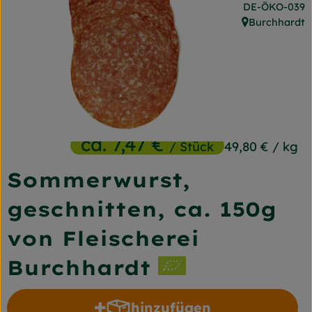
, Kontrollstelle
DE-ÖKO-039
Frischetheke
Burchhardt
, Herkunft:
Naturkost
Getränke
Gartensaison
Drogerie
ca. 7,47 €
/ Stück
49,80 €
/ kg
Sommerwurst,
So geht's
geschnitten, ca. 150g
Unsere Kisten
von Fleischerei
Über uns
Burchhardt
Blog
hinzufügen
Jetzt bestellen