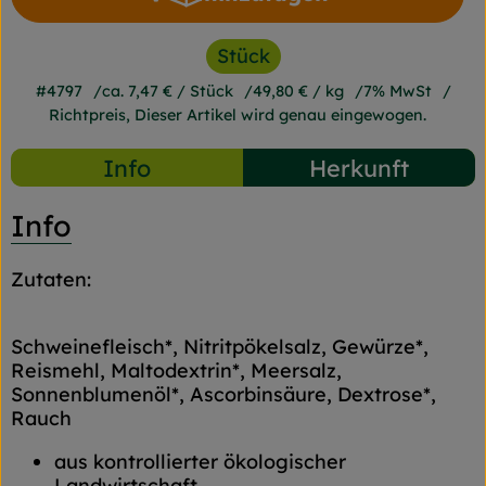
Produkt zum Warenkorb h
Stück
#4797
ca. 7,47 €
/ Stück
49,80 €
/ kg
7% MwSt
Richtpreis,
Dieser Artikel wird genau eingewogen.
Info
Herkunft
Info
Zutaten:
Schweinefleisch*, Nitritpökelsalz, Gewürze*,
Reismehl, Maltodextrin*, Meersalz,
Sonnenblumenöl*, Ascorbinsäure, Dextrose*,
Rauch
aus kontrollierter ökologischer
Landwirtschaft