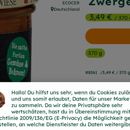
Zwerg
, Kontrollstelle:
ECOCER
Deutschland
, Herkunft:
3,49 €
/ 370 
370 g
#8361
3,49 €
/ 370 
Hallo! Du hilfst uns sehr, wenn du Cookies zulä
und uns somit erlaubst, Daten für unser Marke
zu sammeln. Da wir deine Privatsphäre sehr
wertschätzen, hast du in Übereinstimmung mit
chtlinie 2009/136/EG (E-Privacy) die Möglichkeit g
stellen, an welche Dienstleister du Daten weitergibs