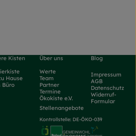
re Kisten
Über uns
Blog
ierkiste
Werte
Impressum
zu Hause
Team
AGB
s Büro
Partner
Datenschutz
Termine
Widerruf-
Ökokiste e.V.
Formular
Stellenangebote
Kontrollstelle: DE-ÖKO-039
ttps://www.instagram.com/flottekarotte_nrw/
 zu https://www.facebook.com/flottekarotteNRW/
Externer Link zu https://www.oe
Externer Link zu https://w
Externer Lin