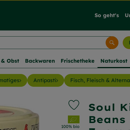
So geht's
U
Suche
& Obst
Backwaren
Frischetheke
Naturkost
matiges
Antipasti
Fisch, Fleisch & Altern
Soul K
Produkt zu Favouriten h
Beans
, Verband:
100% bio