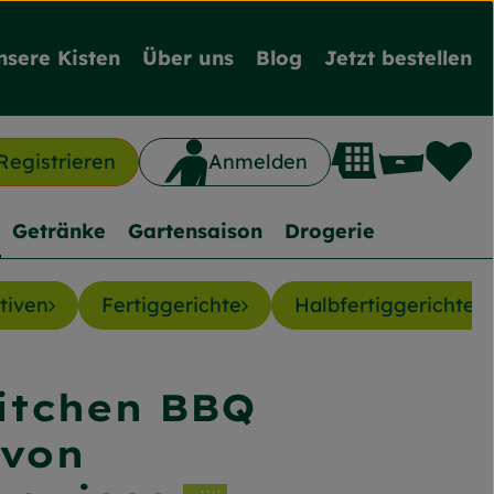
nsere Kisten
Über uns
Blog
Jetzt bestellen
L
Waren
Registrieren
Anmelden
n
Getränke
Gartensaison
Drogerie
ativen
Fertiggerichte
Halbfertiggerichte
itchen BBQ
inzufügen
 von