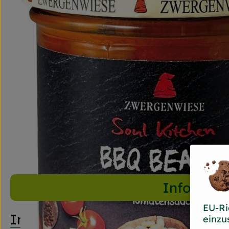
Info
EU-Ri
Info
einzu