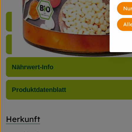
Nur
Produktinformationen
All
Zutaten
Nährwert-Info
Produktdatenblatt
Herkunft