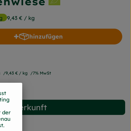
enwiese
g
9,43 €
/ kg
hinzufügen
Produkt zum Warenkorb hinzufügen
g
9,43 €
/ kg
7% MwSt
sst
ting
Herkunft
 der
enau
t.