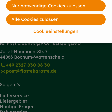
Nur notwendige Cookies zulassen
diverse
Weleda
Alle Cookies zulassen
Cookieeinstellungen
Du hast eine Frage? Wir helfen gerne!
Josef-Haumann-Str. 7
44866 Bochum-Wattenscheid
+49 2327 830 86 30
post@flottekarotte.de
So geht's
Lieferservice
Liefergebiet
Häufige Fragen