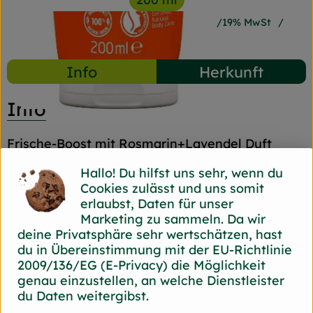
#16199
7,29 €
/ 200 ml
36,45 €
/ l
19% MwSt
Handelsklasse II
Info
Herkunft
Info
Frische-Boost mit Rosmarin+Lavendel Duft
Hallo! Du hilfst uns sehr, wenn du
Cookies zulässt und uns somit
Produktinformationen
erlaubst, Daten für unser
Marketing zu sammeln. Da wir
deine Privatsphäre sehr wertschätzen, hast
Produktdatenblatt
du in Übereinstimmung mit der EU-Richtlinie
2009/136/EG (E-Privacy) die Möglichkeit
genau einzustellen, an welche Dienstleister
du Daten weitergibst.
Herkunft