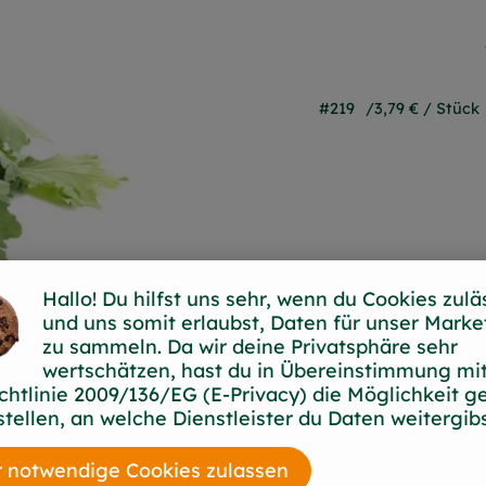
#219
3,79 €
/ Stück
Hallo! Du hilfst uns sehr, wenn du Cookies zulä
und uns somit erlaubst, Daten für unser Marke
zu sammeln. Da wir deine Privatsphäre sehr
wertschätzen, hast du in Übereinstimmung mit
chtlinie 2009/136/EG (E-Privacy) die Möglichkeit g
stellen, an welche Dienstleister du Daten weitergibs
 notwendige Cookies zulassen
d wird am besten frisch nach der Ernte verzehrt, w