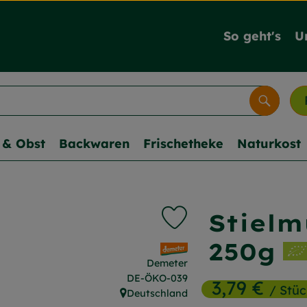
So geht's
U
Suche
& Obst
Backwaren
Frischetheke
Naturkost
Stielm
Produkt zu Favouriten h
250g
, Verband:
Demeter
, Kontrollstelle:
DE-ÖKO-039
3,79 €
/ Stüc
Deutschland
, Herkunft: