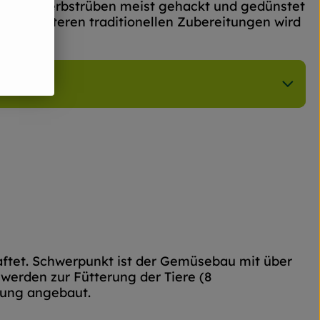
ai- und Herbstrüben meist gehackt und gedünstet
n. In weiteren traditionellen Zubereitungen wird
aftet. Schwerpunkt ist der Gemüsebau mit über
werden zur Fütterung der Tiere (8
gung angebaut.