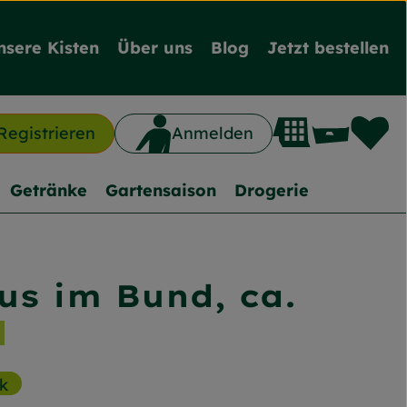
nsere Kisten
Über uns
Blog
Jetzt bestellen
L
Waren
Registrieren
Anmelden
n
Getränke
Gartensaison
Drogerie
us im Bund, ca.
inzufügen
k