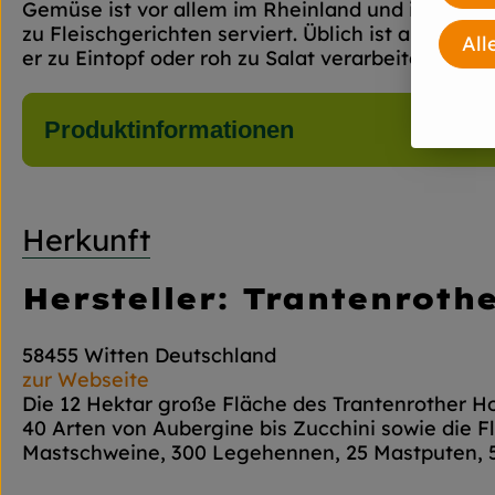
Gemüse ist vor allem im Rheinland und in Westf
zu Fleischgerichten serviert. Üblich ist auch ei
All
er zu Eintopf oder roh zu Salat verarbeitet.
Produktinformationen
Herkunft
Hersteller: Trantenroth
58455 Witten Deutschland
zur Webseite
Die 12 Hektar große Fläche des Trantenrother H
40 Arten von Aubergine bis Zucchini sowie die F
Mastschweine, 300 Legehennen, 25 Mastputen, 