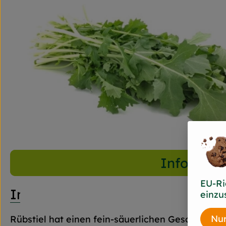
Info
EU-Ri
Info
einzu
Nur
Rübstiel hat einen fein-säuerlichen Geschmack un