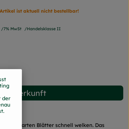
Artikel ist aktuell nicht bestellbar!
7% MwSt
Handelsklasse II
sst
ting
Herkunft
 der
enau
t.
eil die zarten Blätter schnell welken. Das