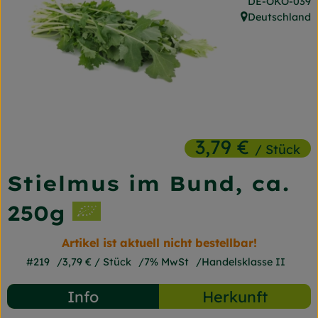
, Kontrollstelle
DE-ÖKO-039
Frischetheke
Deutschland
, Herkunft:
Naturkost
Getränke
Gartensaison
Drogerie
3,79 €
/ Stück
Stielmus im Bund, ca.
So geht's
250g
Unsere Kisten
Artikel ist aktuell nicht bestellbar!
Über uns
#219
3,79 €
/ Stück
7% MwSt
Handelsklasse II
Blog
Info
Herkunft
Jetzt bestellen