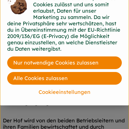
Herkunft
Cookies zulässt und uns somit
erlaubst, Daten für unser
Marketing zu sammeln. Da wir
Hersteller: Trantenrother
deine Privatsphäre sehr wertschätzen, hast
Hof GbR
du in Übereinstimmung mit der EU-Richtlinie
2009/136/EG (E-Privacy) die Möglichkeit
58455 Witten Deutschland
genau einzustellen, an welche Dienstleister
zur Webseite
du Daten weitergibst.
Die 12 Hektar große Fläche des Trantenrother
Hofes wird seit 1976 biologisch-dynamisch
Nur notwendige Cookies zulassen
bewirtschaftet. Schwerpunkt ist der Gemüsebau
mit über 40 Arten von Aubergine bis Zucchini
sowie die Fleischerzeugung. Aber auch Getreide
Alle Cookies zulassen
und Kleegras werden zur Fütterung der Tiere (8
Mastschweine, 300 Legehennen, 25 Mastputen,
Cookieeinstellungen
50 Weihnachtsgänse und -enten) und als
Gründüngung angebaut.
Der Hof wird von den beiden Betriebsleitern und
ihren Familien bewirtschaftet und durch