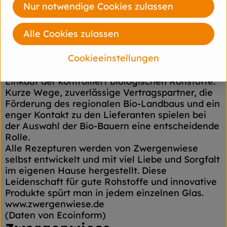
Brotaufstriche, Senfe, Tomatensaucen und
Nur notwendige Cookies zulassen
Fertiggerichte für den Biohandel.
Alles unter dem Zeichen der roten
Alle Cookies zulassen
Zwergenmütze.
Seit Gründung spielt die Stärkung des Bio-
Cookieeinstellungen
Landbaus und die Erhaltung der Sortenvielfalt
für Zwergenwiese eine große Rolle beim
Einkauf der kontrolliert biologischen Rohstoffe.
Kurze Wege, zuverlässige Vertragspartner, die
Förderung des regionalen Bio-Landbaus und ein
enger Kontakt zu den Lieferanten spielen bei
der Auswahl der Bio-Bauern eine entscheidende
Rolle.
Alle Rezepturen werden von Zwergenwiese
selbst entwickelt und mit viel Liebe und Sorgfalt
im eigenen Hause hergestellt. Diese
Leidenschaft für gute Rohstoffe und innovative
Produkte spürt man in jedem einzelnen Glas.
www.zwergenwiese.de
(Daten von Ecoinform)