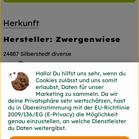
Herkunft
Hersteller: Zwergenwiese
24887 Silberstedt diverse
Hallo! Du hilfst uns sehr, wenn du
Cookies zulässt und uns somit
ZWERGENWIESE Naturkost GmbH
erlaubst, Daten für unser
Marketing zu sammeln. Da wir
D 24887 Silberstedt
deine Privatsphäre sehr wertschätzen, hast
Die Zwergenwiese Naturkost GmbH steht seit
du in Übereinstimmung mit der EU-Richtlinie
über 40 Jahren für liebevoll und sorgfältig
2009/136/EG (E-Privacy) die Möglichkeit
hergestellte Bio-Lebensmittel.
genau einzustellen, an welche Dienstleister
Aus eigener Entwicklung und in eigener
du Daten weitergibst.
Produktion entstehen pikante und fruchtige