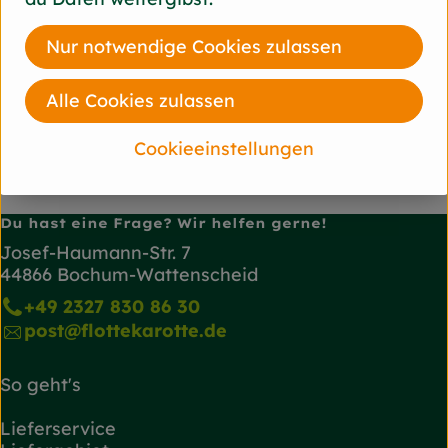
Herkunft
Nur notwendige Cookies zulassen
diverse
Alle Cookies zulassen
tempehmanufaktur
Cookieeinstellungen
Du hast eine Frage? Wir helfen gerne!
Josef-Haumann-Str. 7
44866 Bochum-Wattenscheid
+49 2327 830 86 30
post@flottekarotte.de
So geht's
Lieferservice