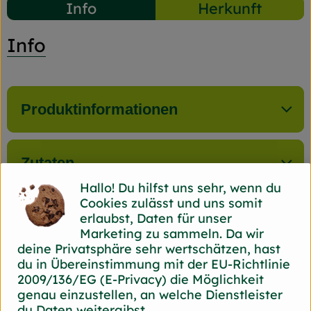
Info
Herkunft
Info
Produktinformationen
Zutaten
Hallo! Du hilfst uns sehr, wenn du
Cookies zulässt und uns somit
Nährwert-Info
erlaubst, Daten für unser
Marketing zu sammeln. Da wir
deine Privatsphäre sehr wertschätzen, hast
du in Übereinstimmung mit der EU-Richtlinie
Produktdatenblatt
2009/136/EG (E-Privacy) die Möglichkeit
genau einzustellen, an welche Dienstleister
du Daten weitergibst.