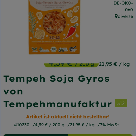
, Kontrollst
DE-ÖKO-
Frischetheke
060
diverse
Naturkost
, Herkunft
Getränke
Gartensaison
Drogerie
4,39 €
/ 200 g
21,95 €
/ kg
Tempeh Soja Gyros
So geht's
von
Unsere Kisten
Tempehmanufaktur
Über uns
Artikel ist aktuell nicht bestellbar!
Blog
#10230
4,39 €
/ 200 g
21,95 €
/ kg
7% MwSt
Jetzt bestellen