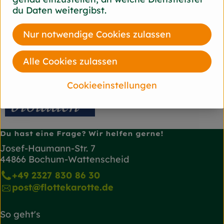
Herkunft
du Daten weitergibst.
Hersteller: bioladen
Nur notwendige Cookies zulassen
diverse
Alle Cookies zulassen
bioladen
Cookieeinstellungen
Du hast eine Frage? Wir helfen gerne!
Josef-Haumann-Str. 7
44866 Bochum-Wattenscheid
+49 2327 830 86 30
post@flottekarotte.de
So geht's