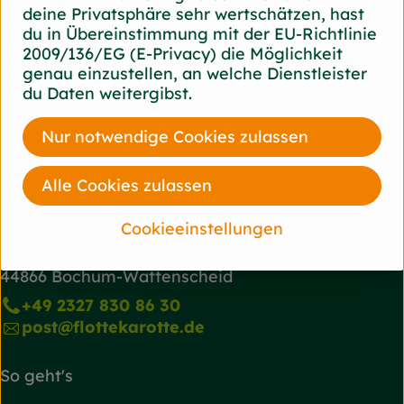
Herkunft
deine Privatsphäre sehr wertschätzen, hast
du in Übereinstimmung mit der EU-Richtlinie
Brasilien
2009/136/EG (E-Privacy) die Möglichkeit
Heuschrecke
genau einzustellen, an welche Dienstleister
du Daten weitergibst.
Nur notwendige Cookies zulassen
Alle Cookies zulassen
Cookieeinstellungen
Du hast eine Frage? Wir helfen gerne!
Josef-Haumann-Str. 7
44866 Bochum-Wattenscheid
+49 2327 830 86 30
post@flottekarotte.de
So geht's