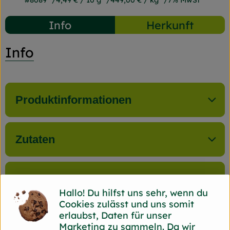
#8089
4,49 €
/ 10 g
449,00 €
/ kg
7% MwSt
Info
Herkunft
Info
Produktinformationen
Zutaten
Produktdatenblatt
Hallo! Du hilfst uns sehr, wenn du
Cookies zulässt und uns somit
erlaubst, Daten für unser
Marketing zu sammeln. Da wir