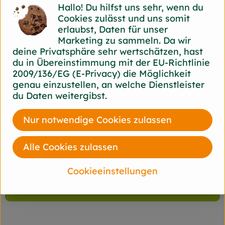
können zur Identifizierung der Sorten dienen.
Hallo! Du hilfst uns sehr, wenn du
Cookies zulässt und uns somit
Die meisten Sorten besitzen rotes Fruchtfleisch,
erlaubst, Daten für unser
es gibt jedoch auch grüne, orangefarbene,
Marketing zu sammeln. Da wir
gelbe und weiße Sorten sowie Landrassen. Die
deine Privatsphäre sehr wertschätzen, hast
Samen variieren in Farbe (schwarz, braun, rot,
du in Übereinstimmung mit der EU-Richtlinie
grün, weiß), Form und Größe; die Merkmale
2009/136/EG (E-Privacy) die Möglichkeit
können zur Identifizierung der Sorten dienen.
genau einzustellen, an welche Dienstleister
du Daten weitergibst.
Der essbare Anteil der Frucht besteht zu rund
95,8 % aus Wasser, 0,2 % Fasern, 0,2 % Protein,
0,2 % Fett, 3,3 % Kohlenhydraten und 0,3 %
Nur notwendige Cookies zulassen
Mineralstoffen, sowie Vitamin A und C, und dem
zu den Antioxidantien zählenden roten Farbstoff
Alle Cookies zulassen
Lycopin.
Cookieeinstellungen
Produktinformationen