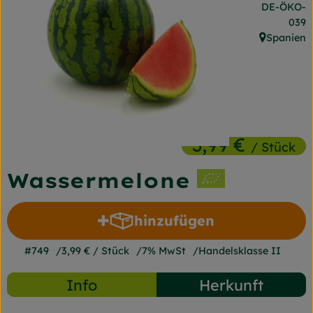
, Kontrollst
DE-ÖKO-
Frischetheke
039
Spanien
Naturkost
, Herkunft:
Getränke
Gartensaison
Drogerie
3,99 €
/ Stück
Wassermelone
So geht's
Unsere Kisten
hinzufügen
Produkt zum Warenkorb 
Über uns
#749
3,99 €
/ Stück
7% MwSt
Handelsklasse II
Blog
Info
Herkunft
Jetzt bestellen