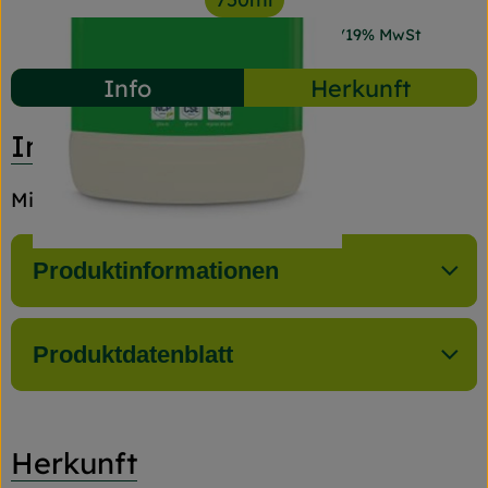
#16298
3,49 €
/ 750ml
4,65 €
/ l
19% MwSt
Info
Herkunft
Info
Minze-Myrthe
Produktinformationen
Produktdatenblatt
Herkunft