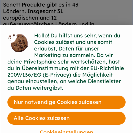
Sonett Produkte gibt es in 43
Ländern. Insgesamt 31
europäischen und 12
außereuropäischen Ländern und in
15 Sprachen.
Hallo! Du hilfst uns sehr, wenn du
Cookies zulässt und uns somit
erlaubst, Daten für unser
Ausgangspunkt
Marketing zu sammeln. Da wir
deine Privatsphäre sehr wertschätzen, hast
SONETT gehört zu den Pionieren
du in Übereinstimmung mit der EU-Richtlinie
ökologischer Wasch-und
2009/136/EG (E-Privacy) die Möglichkeit
Reinigungsmittel und wurde 1977
genau einzustellen, an welche Dienstleister
gegründet, parallel zu der ganz
du Daten weitergibst.
neu aufkommenden
Naturkostbewegung. Der
Nur notwendige Cookies zulassen
ursprüngliche Anstoß für die
Entwicklung der SONETT Wasch-
Alle Cookies zulassen
und Reinigungsmittel geht jedoch
noch weiter zurück, nämlich auf
Wasserforschungen, die der
Cookieeinstellungen