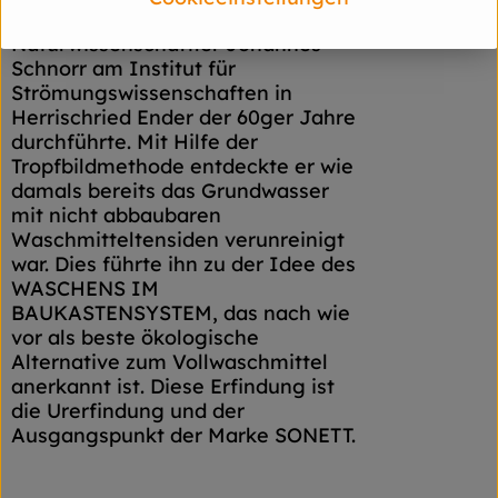
anthroposophische
Naturwissenschaftler Johannes
Schnorr am Institut für
Strömungswissenschaften in
Herrischried Ender der 60ger Jahre
durchführte. Mit Hilfe der
Tropfbildmethode entdeckte er wie
damals bereits das Grundwasser
mit nicht abbaubaren
Waschmitteltensiden verunreinigt
war. Dies führte ihn zu der Idee des
WASCHENS IM
BAUKASTENSYSTEM, das nach wie
vor als beste ökologische
Alternative zum Vollwaschmittel
anerkannt ist. Diese Erfindung ist
die Urerfindung und der
Ausgangspunkt der Marke SONETT.