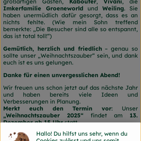
großartigen Gästen,
Kabouter
,
Vivani
, die
Imkerfamilie Groeneworld
und
Weiling
. Sie
haben unermüdlich dafür gesorgt, dass es an
nichts fehlte. (Wie mein Sohn treffend
bemerkte: „Die Besucher sind alle so entspannt,
das ist total toll!“)
Gemütlich, herzlich und friedlich
– genau so
sollte unser „Weihnachtszauber“ sein, und dank
euch ist es uns gelungen.
Danke für einen unvergesslichen Abend!
Wir freuen uns schon jetzt auf das nächste Jahr
und haben bereits viele Ideen und
Verbesserungen in Planung.
Merkt euch den Termin vor
: Unser
„Weihnachtszauber 2025“
findet am
13.
Dezember ab 15 Uhr
statt.
Hallo! Du hilfst uns sehr, wenn du
Cookies zulässt und uns somit