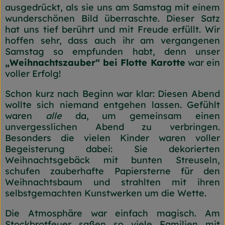
ausgedrückt, als sie uns am Samstag mit einem
Frischetheke
wunderschönen Bild überraschte. Dieser Satz
hat uns tief berührt und mit Freude erfüllt. Wir
Naturkost
hoffen sehr, dass auch ihr am vergangenen
Samstag so empfunden habt, denn unser
Getränke
„Weihnachtszauber“ bei Flotte Karotte
war ein
voller Erfolg!
Gartensaison
Schon kurz nach Beginn war klar: Diesen Abend
Drogerie
wollte sich niemand entgehen lassen. Gefühlt
waren
alle
da, um gemeinsam einen
unvergesslichen Abend zu verbringen.
So geht's
Besonders die vielen Kinder waren voller
Begeisterung dabei: Sie dekorierten
Unsere Kisten
Weihnachtsgebäck mit bunten Streuseln,
schufen zauberhafte Papiersterne für den
Über uns
Weihnachtsbaum und strahlten mit ihren
selbstgemachten Kunstwerken um die Wette.
Blog
Die Atmosphäre war einfach magisch. Am
Jetzt bestellen
Stockbrotfeuer saßen so viele Familien mit