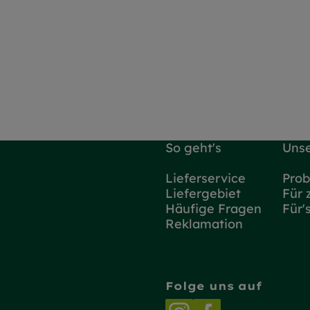
So geht's
Unse
Lieferservice
Prob
Liefergebiet
Für 
Häufige Fragen
Für'
Reklamation
Folge uns auf
Externer Link zu h
Externer Link