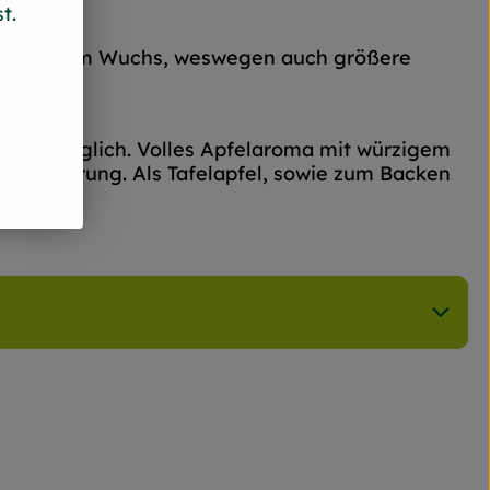
t.
ehr starkem Wuchs, weswegen auch größere
rungen möglich. Volles Apfelaroma mit würzigem
r Lagerung. Als Tafelapfel, sowie zum Backen