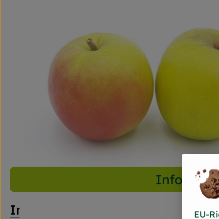
Info
Info
EU-Ri