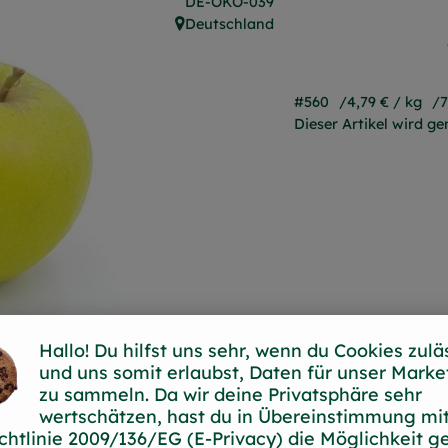
, Kontrollstelle:
DE-ÖKO-039
Deutschland
, Herkunft:
#560
4,79 €
/ kg
Dieser Artikel wird g
Hallo! Du hilfst uns sehr, wenn du Cookies zulä
und uns somit erlaubst, Daten für unser Marke
zu sammeln. Da wir deine Privatsphäre sehr
wertschätzen, hast du in Übereinstimmung mit
chtlinie 2009/136/EG (E-Privacy) die Möglichkeit g