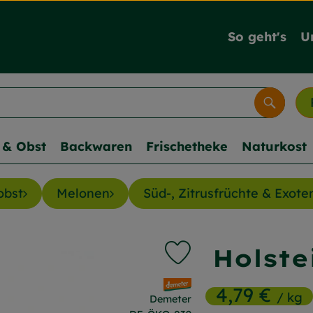
So geht's
U
Suche
& Obst
Backwaren
Frischetheke
Naturkost
obst
Melonen
Süd-, Zitrusfrüchte & Exote
Holste
Produkt zu Favouriten h
, Verband:
4,79 €
/ kg
Demeter