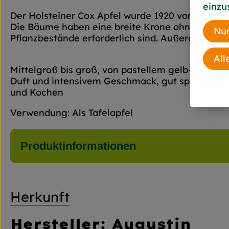
einzu
Der Holsteiner Cox Apfel wurde 1920 von Lehrer 
Die Bäume haben eine breite Krone ohne betont
Nur
Pflanzbestände erforderlich sind. Außerdem sind 
All
Mittelgroß bis groß, von pastellem gelb-grün bi
Duft und intensivem Geschmack, gut spürbare S
und Kochen
Verwendung: Als Tafelapfel
Produktinformationen
Herkunft
Hersteller: Augustin