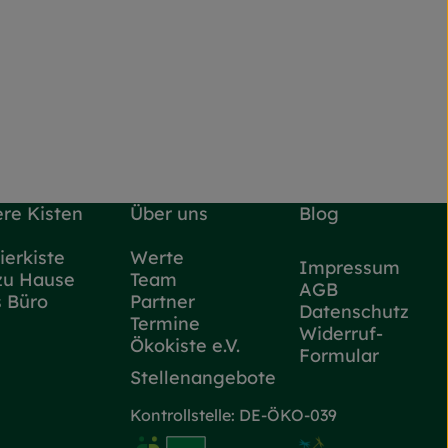
re Kisten
Über uns
Blog
ierkiste
Werte
Impressum
zu Hause
Team
AGB
s Büro
Partner
Datenschutz
Termine
Widerruf-
Ökokiste e.V.
Formular
Stellenangebote
Kontrollstelle: DE-ÖKO-039
ttps://www.instagram.com/flottekarotte_nrw/
 zu https://www.facebook.com/flottekarotteNRW/
Externer Link zu https://www.oe
Externer Link zu https://w
Externer Lin