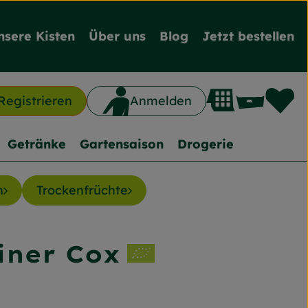
nsere Kisten
Über uns
Blog
Jetzt bestellen
L
Waren
Registrieren
Anmelden
n
Getränke
Gartensaison
Drogerie
n
Trockenfrüchte
iner Cox
inzufügen