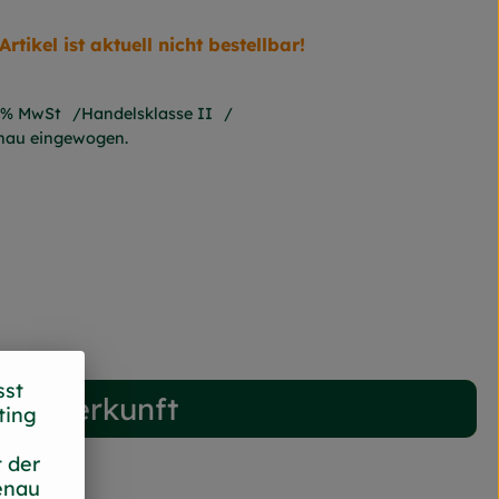
Artikel ist aktuell nicht bestellbar!
7% MwSt
Handelsklasse II
enau eingewogen.
sst
Herkunft
ting
 der
enau