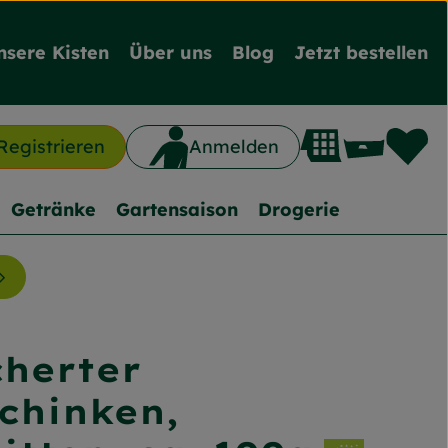
nsere Kisten
Über uns
Blog
Jetzt bestellen
L
Waren
Registrieren
Anmelden
n
Getränke
Gartensaison
Drogerie
herter
nzufügen
chinken,