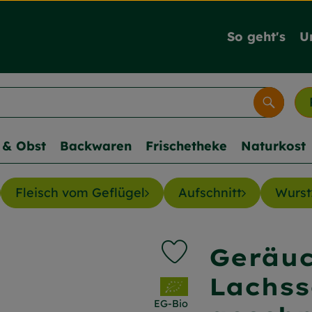
So geht's
U
Suche
& Obst
Backwaren
Frischetheke
Naturkost
Fleisch vom Geflügel
Aufschnitt
Wurst
Geräuc
Produkt zu Favouriten hi
Lachss
, Verband:
EG-Bio