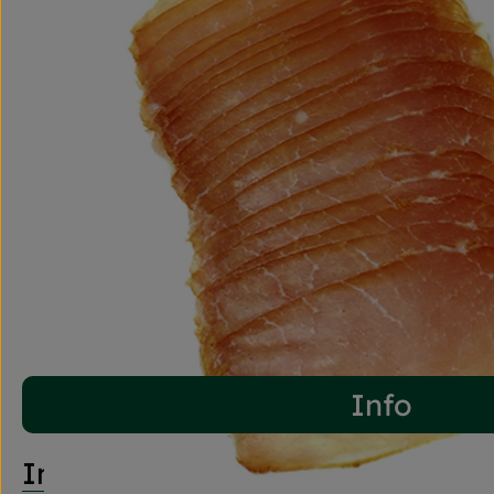
Info
Info