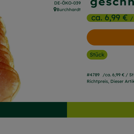
geschn
, Kontrollstelle:
DE-ÖKO-039
Burchhardt
, Herkunft:
ca. 6,99 €
/
Stück
#4789
ca. 6,99 €
/ S
Richtpreis,
Dieser Art