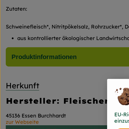
Zutaten:
Schweinefleisch*, Nitritpökelsalz, Rohrzucker*,
aus kontrollierter ökologischer Landwirtsch
Produktinformationen
Herkunft
Hersteller: Fleischerei 
EU-Ri
45136 Essen Burchhardt
einzu
zur Webseite