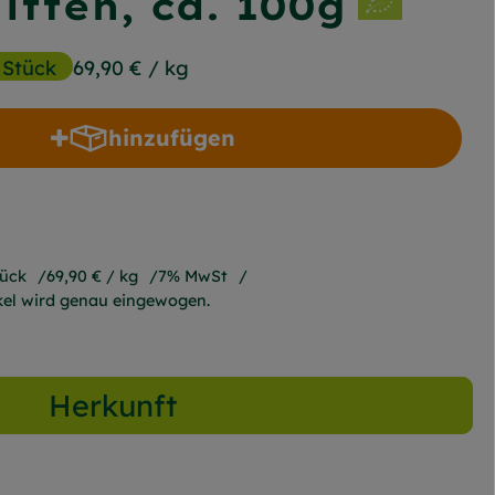
itten, ca. 100g
 Stück
69,90 €
/ kg
hinzufügen
Produkt zum Warenkorb hinzufügen
tück
69,90 €
/ kg
7% MwSt
ikel wird genau eingewogen.
Herkunft