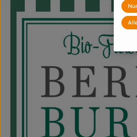
Nur
All