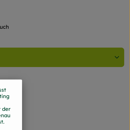
auch
sst
ting
 der
enau
t.