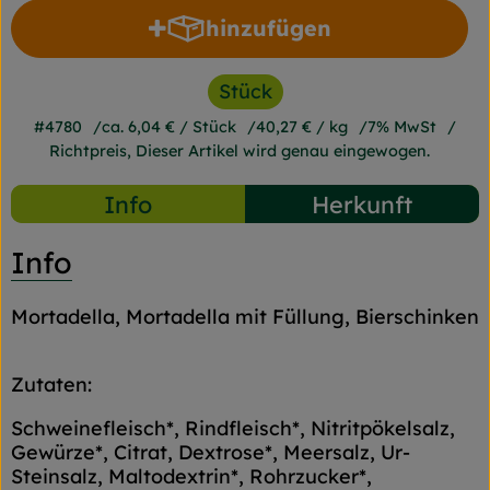
hinzufügen
Produkt zum Warenkorb h
Stück
#4780
ca. 6,04 €
/ Stück
40,27 €
/ kg
7% MwSt
Richtpreis,
Dieser Artikel wird genau eingewogen.
Info
Herkunft
Info
Mortadella, Mortadella mit Füllung, Bierschinken
Zutaten:
Schweinefleisch*, Rindfleisch*, Nitritpökelsalz,
Gewürze*, Citrat, Dextrose*, Meersalz, Ur-
Steinsalz, Maltodextrin*, Rohrzucker*,