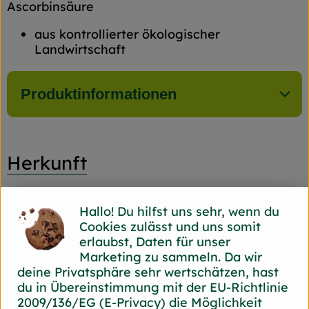
Ascorbinsäure
aus kontrollierter ökologischer
Landwirtschaft
Produktinformationen
Herkunft
Hersteller: Fleischerei
Hallo! Du hilfst uns sehr, wenn du
Burchhardt
Cookies zulässt und uns somit
erlaubst, Daten für unser
45136 Essen Burchhardt
Marketing zu sammeln. Da wir
zur Webseite
deine Privatsphäre sehr wertschätzen, hast
du in Übereinstimmung mit der EU-Richtlinie
2009/136/EG (E-Privacy) die Möglichkeit