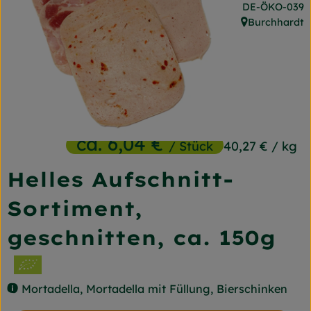
, Kontrollstelle
DE-ÖKO-039
Frischetheke
Burchhardt
, Herkunft:
Naturkost
Getränke
Gartensaison
Drogerie
ca. 6,04 €
/ Stück
40,27 €
/ kg
Helles Aufschnitt-
So geht's
Sortiment,
Unsere Kisten
geschnitten, ca. 150g
Über uns
Blog
Mortadella, Mortadella mit Füllung, Bierschinken
Jetzt bestellen