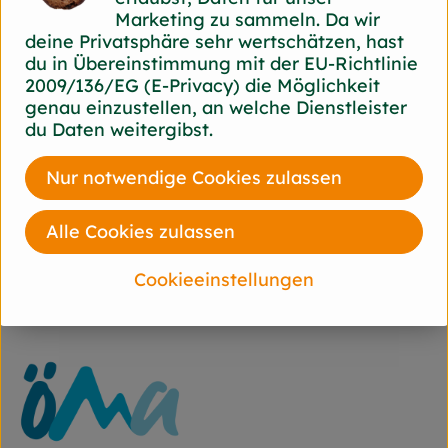
Marketing zu sammeln. Da wir
Hersteller: ÖMA
deine Privatsphäre sehr wertschätzen, hast
du in Übereinstimmung mit der EU-Richtlinie
2009/136/EG (E-Privacy) die Möglichkeit
88353 Kisslegg diverse
genau einzustellen, an welche Dienstleister
du Daten weitergibst.
Nur notwendige Cookies zulassen
ÖMA Beer GmbH
Ökologische Molkereien Allgäu
D 88161 Lindenberg im Allgäu
Alle Cookies zulassen
Kontrollnummer DE-BY-006-12899-BCD
www.oema.de
Cookieeinstellungen
(Daten von Ecoinform)
ÖMA