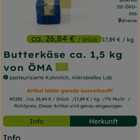
Biokreis
Frischetheke
, Kontrollst
DE-ÖKO-
006
Naturkost
diverse
, Herkunft
Getränke
ca. 26,84 €
/ Stück
17,89 €
/ kg
Gartensaison
Butterkäse ca. 1,5 kg
Drogerie
von ÖMA
pasteurisierte Kuhmilch, mikrobielles Lab
So geht's
Artikel leider gerade ausverkauft!
Unsere Kisten
#3282
ca. 26,84 €
/ Stück
17,89 €
/ kg
7% MwSt
Richtpreis,
Dieser Artikel wird genau eingewogen.
Über uns
Info
Herkunft
Blog
Info
Jetzt bestellen