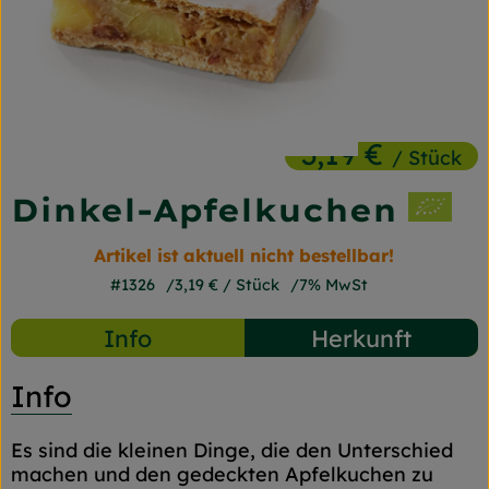
Frischetheke
Naturkost
Getränke
3,19 €
/ Stück
Gartensaison
Dinkel-Apfelkuchen
Drogerie
Artikel ist aktuell nicht bestellbar!
#1326
3,19 €
/ Stück
7% MwSt
So geht's
Info
Herkunft
Unsere Kisten
Über uns
Info
Blog
Es sind die kleinen Dinge, die den Unterschied
machen und den gedeckten Apfelkuchen zu
Jetzt bestellen