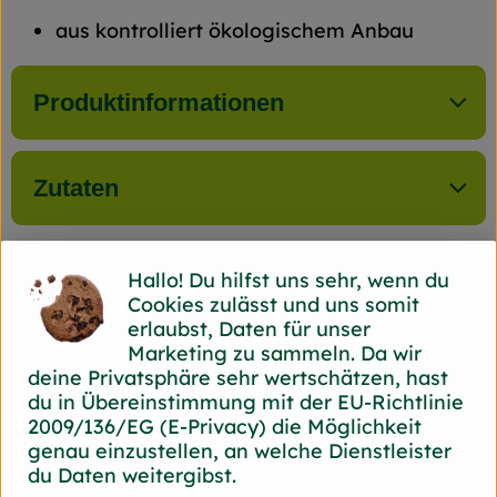
aus kontrolliert ökologischem Anbau
Produktinformationen
Zutaten
Hallo! Du hilfst uns sehr, wenn du
Herkunft
Cookies zulässt und uns somit
erlaubst, Daten für unser
Marketing zu sammeln. Da wir
Hersteller: Back Bord
deine Privatsphäre sehr wertschätzen, hast
du in Übereinstimmung mit der EU-Richtlinie
44866 Bochum Back Bord
2009/136/EG (E-Privacy) die Möglichkeit
zur Webseite
genau einzustellen, an welche Dienstleister
du Daten weitergibst.