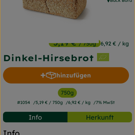
Back Bord
, Herkunft:
Frischetheke
Naturkost
Getränke
5,19 €
/ 750g
6,92 €
/ kg
Gartensaison
Dinkel-Hirsebrot
Drogerie
hinzufügen
Produkt zum Warenkorb h
So geht's
750g
Unsere Kisten
#1054
5,19 €
/ 750g
6,92 €
/ kg
7% MwSt
Über uns
Info
Herkunft
Blog
Info
Jetzt bestellen