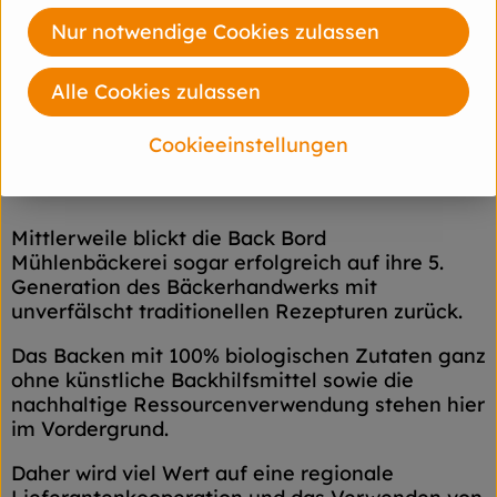
Nur notwendige Cookies zulassen
Alle Cookies zulassen
Cookieeinstellungen
Als Bioland-Vertragsbäckerei steht Back Bord
seit 1991 für Brotgenuss in seiner reinsten Form.
Mittlerweile blickt die Back Bord
Mühlenbäckerei sogar erfolgreich auf ihre 5.
Generation des Bäckerhandwerks mit
unverfälscht traditionellen Rezepturen zurück.
Das Backen mit 100% biologischen Zutaten ganz
ohne künstliche Backhilfsmittel sowie die
nachhaltige Ressourcenverwendung stehen hier
im Vordergrund.
Daher wird viel Wert auf eine regionale