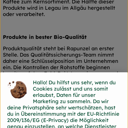
Kaffee zum Kernsortiment. Die Hälfte dieser
Produkte wird in Legau im Allgäu hergestellt
oder verarbeitet.
Produkte in bester Bio-Qualität
Produktqualität steht bei Rapunzel an erster
Stelle. Das Qualitätssicherungs-Team nimmt
daher eine Schlüsselposition im Unternehmen
ein. Die Kontrollen der Rohstoffe beginnen
bereits auf dem Feld. Bei Wareneingang werden
alle Rohstoffe und Produkte beprobt. Zusätzlich
Hallo! Du hilfst uns sehr, wenn du
werden sie durch anerkannte externe Labors
Cookies zulässt und uns somit
unabhängig analysiert.
erlaubst, Daten für unser
Marketing zu sammeln. Da wir
Wie schon zu Beginn liegen Rapunzel auch
deine Privatsphäre sehr wertschätzen, hast
heute die persönlichen Kontakte zu den
du in Übereinstimmung mit der EU-Richtlinie
Lieferanten und langfristige Partnerschaften
2009/136/EG (E-Privacy) die Möglichkeit
besonders am Herzen. Besuche vor Ort,
genau einzustellen, an welche Dienstleister