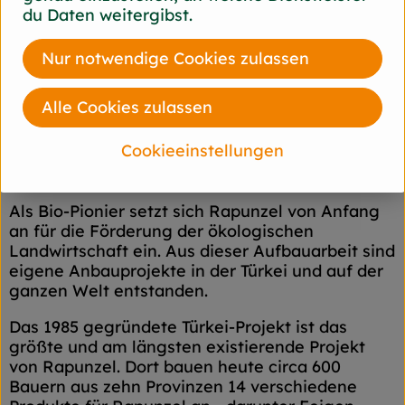
Beratung durch eigene Agrar-Ingenieure und
du Daten weitergibst.
der rege Austausch miteinander sichern die
einwandfreie Qualität der Rohstoffe ab. Das
Nur notwendige Cookies zulassen
schafft Transparenz - vom Feld bis zum Teller
des Verbrauchers.
Alle Cookies zulassen
Cookieeinstellungen
Das größte Rapunzel Anbauprojekt: Bio aus
der Türkei
Als Bio-Pionier setzt sich Rapunzel von Anfang
an für die Förderung der ökologischen
Landwirtschaft ein. Aus dieser Aufbauarbeit sind
eigene Anbauprojekte in der Türkei und auf der
ganzen Welt entstanden.
Das 1985 gegründete Türkei-Projekt ist das
größte und am längsten existierende Projekt
von Rapunzel. Dort bauen heute circa 600
Bauern aus zehn Provinzen 14 verschiedene