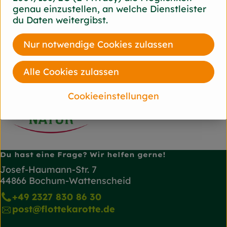
genau einzustellen, an welche Dienstleister
du Daten weitergibst.
Herkunft
Nur notwendige Cookies zulassen
Deutschland
Alle Cookies zulassen
Andechser Natur
Cookieeinstellungen
Du hast eine Frage? Wir helfen gerne!
Josef-Haumann-Str. 7
44866 Bochum-Wattenscheid
+49 2327 830 86 30
post@flottekarotte.de