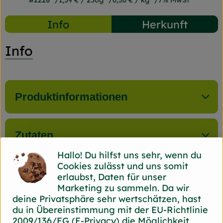
#2228
1,59 €
/ 250g
6,36 €
/ kg
7% MwSt
Info
Herkunft
Info
Produktinformationen
Zutaten
Hallo! Du hilfst uns sehr, wenn du
Cookies zulässt und uns somit
Nährwert-Info
erlaubst, Daten für unser
Marketing zu sammeln. Da wir
deine Privatsphäre sehr wertschätzen, hast
du in Übereinstimmung mit der EU-Richtlinie
Produktdatenblatt
2009/136/EG (E-Privacy) die Möglichkeit