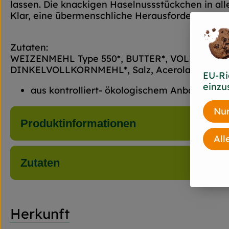
lassen. Die knackigen Haselnussstückchen in all
Klar, eine übermenschliche Herausforderung. Ab
Zutaten:
WEIZENMEHL Type 550*, BUTTER*, VOLLMILCH*
DINKELVOLLKORNMEHL*, Salz, Acerolapulver*, 
EU-Ri
einzu
aus kontrolliert- ökologischem Anbau
Nur
Produktinformationen
All
Zutaten
Herkunft