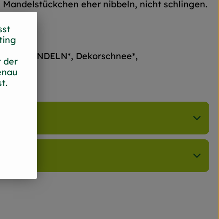
 Mandelstückchen eher nibbeln, nicht schlingen.
sst
ting
SE*, MANDELN*, Dekorschnee*,
 der
enau
t.