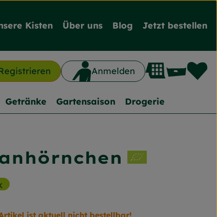
nsere Kisten
Über uns
Blog
Jetzt bestellen
L
Waren
Registrieren
Anmelden
n
Getränke
Gartensaison
Drogerie
panhörnchen
nzufügen
k
Artikel ist aktuell nicht bestellbar!