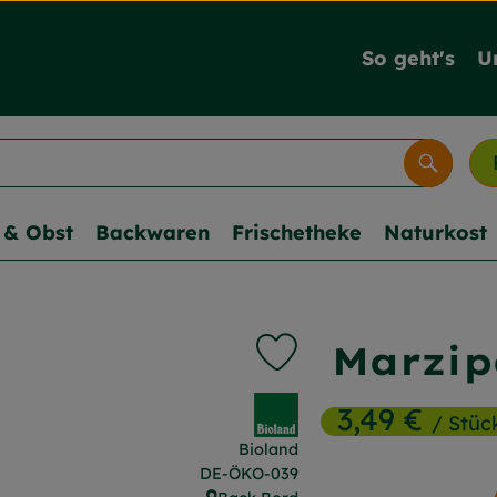
So geht's
U
Suche
& Obst
Backwaren
Frischetheke
Naturkost
Marzi
Produkt zu Favouriten hi
, Verband:
3,49 €
/ Stüc
Bioland
, Kontrollstelle:
DE-ÖKO-039