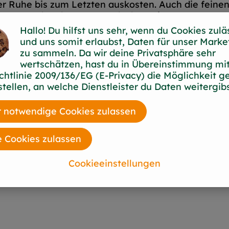
er Ruhe bis zum Letzten auskosten. Auch die feinen
er versuchen kann man's doch wenigstens ...
Hallo! Du hilfst uns sehr, wenn du Cookies zulä
und uns somit erlaubst, Daten für unser Marke
zu sammeln. Da wir deine Privatsphäre sehr
, HONIGMARZIPAN*, Zucker*, VOLLEI*, HASELNÜS
wertschätzen, hast du in Übereinstimmung mit
Backhonig*, Hefe*
chtlinie 2009/136/EG (E-Privacy) die Möglichkeit g
stellen, an welche Dienstleister du Daten weitergibs
 notwendige Cookies zulassen
e Cookies zulassen
Cookieeinstellungen