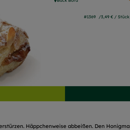
Back Bord
, Herkunft:
#1369
3,49 €
/ Stück
berstürzen. Häppchenweise abbeißen. Den Honigmar