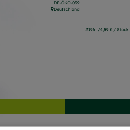
, Kontrollstelle:
DE-ÖKO-039
Deutschland
, Herkunft:
#196
4,59 €
/ Stück