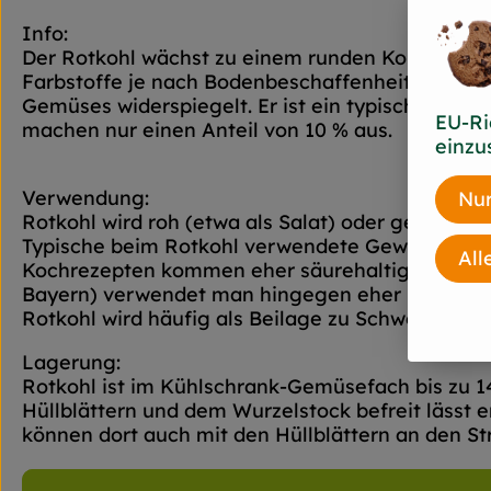
Info:
Der Rotkohl wächst zu einem runden Kohlkopf, be
Farbstoffe je nach Bodenbeschaffenheit und Zub
Gemüses widerspiegelt. Er ist ein typisches Win
EU-Ri
machen nur einen Anteil von 10 % aus.
einzu
Verwendung:
Nur
Rotkohl wird roh (etwa als Salat) oder gekocht 
Typische beim Rotkohl verwendete Gewürze sind
All
Kochrezepten kommen eher säurehaltige Zutaten
Bayern) verwendet man hingegen eher Zucker od
Rotkohl wird häufig als Beilage zu Schweine-, G
Lagerung:
Rotkohl ist im Kühlschrank-Gemüsefach bis zu 14
Hüllblättern und dem Wurzelstock befreit lässt e
können dort auch mit den Hüllblättern an den S