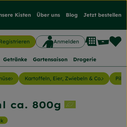
nsere Kisten
Über uns
Blog
Jetzt bestellen
L
Waren
Registrieren
Anmelden
n
Getränke
Gartensaison
Drogerie
müse
Kartoffeln, Eier, Zwiebeln & Co.
Pilze
l ca. 800g
inzufügen
ck