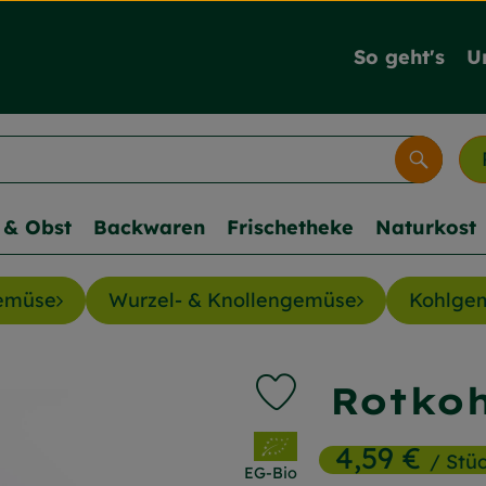
So geht's
U
Suche
& Obst
Backwaren
Frischetheke
Naturkost
gemüse
Wurzel- & Knollengemüse
Kohlge
Rotkoh
Produkt zu Favouriten h
, Verband:
4,59 €
/ Stü
EG-Bio