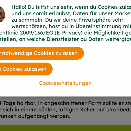
Hallo! Du hilfst uns sehr, wenn du Cookies zulä
und uns somit erlaubst, Daten für unser Marke
i dem die einzelnen Blätter eng aneinander liegen.
zu sammeln. Da wir deine Privatsphäre sehr
ereitung im roten bis blauen Bereich, was sich in
wertschätzen, hast du in Übereinstimmung mit
tergemüse, wird im Frühjahr ausgesät oder gepflan
chtlinie 2009/136/EG (E-Privacy) die Möglichkeit g
stellen, an welche Dienstleister du Daten weitergibs
 notwendige Cookies zulassen
zubereitet als Gemüse verzehrt. Sowohl im Salat a
 Gewürznelken, Muskat und Lorbeerblätter. In viel
e Cookies zulassen
, wie Essig und Wein vor. In einigen Regionen De
er sogar alkalische Zutaten wie Natron.
Cookieeinstellungen
änse-, Enten- oder Sauerbraten sowie zu Wild gereic
 Tage haltbar, in angeschnittener Form sollte er s
r sich in einem kühlen, luftigen Keller auf strohb
trünken aufgehängt werden.