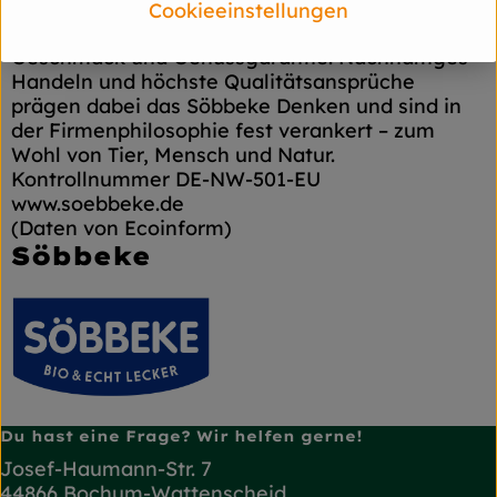
und genussvolle Bio-Produkte – ohne
Cookieeinstellungen
Zusatzstoffe, dafür aber mit 100 % natürlichem
Geschmack und Genussgarantie. Nachhaltiges
Handeln und höchste Qualitäts­ansprüche
prägen dabei das Söbbeke Denken und sind in
der Firmenphilosophie fest verankert – zum
Wohl von Tier, Mensch und Natur.
Kontrollnummer DE-NW-501-EU
www.soebbeke.de
(Daten von Ecoinform)
Söbbeke
Du hast eine Frage? Wir helfen gerne!
Josef-Haumann-Str. 7
44866 Bochum-Wattenscheid