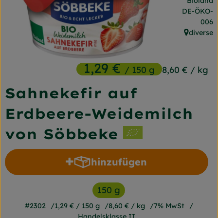
Bioland
Frischetheke
, Kontrollst
DE-ÖKO-
006
Naturkost
diverse
, Herkunft
Getränke
1,29 €
/ 150 g
8,60 €
/ kg
Gartensaison
Sahnekefir auf
Drogerie
Erdbeere-Weidemilch
So geht's
von Söbbeke
Unsere Kisten
hinzufügen
Produkt zum Warenkorb h
Über uns
150 g
Blog
#2302
1,29 €
/ 150 g
8,60 €
/ kg
7% MwSt
Jetzt bestellen
Handelsklasse II