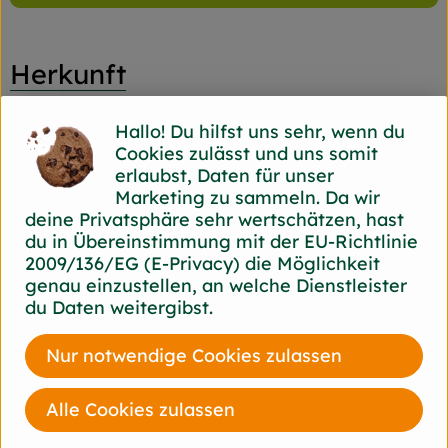
Herkunft
Hersteller: Söbbeke
Hallo! Du hilfst uns sehr, wenn du
Cookies zulässt und uns somit
diverse
erlaubst, Daten für unser
Marketing zu sammeln. Da wir
deine Privatsphäre sehr wertschätzen, hast
du in Übereinstimmung mit der EU-Richtlinie
Molkerei Söbbeke GmbH
2009/136/EG (E-Privacy) die Möglichkeit
genau einzustellen, an welche Dienstleister
D 48599 Gronau-Epe
du Daten weitergibst.
Söbbeke: Bio-Genuss aus dem Münsterland
Seit der Gründung der Biomolkerei Söbbeke
Nur notwendige Cookies zulassen
1988 durch Paul Söbbeke heißt es: Bio aus
Leidenschaft. Mit Herzblut und Begeisterung
Alle Cookies zulassen
produziert die Biomolkerei Söbbeke aus Gronau
im Münsterland seit über 35 Jahren hochwertige