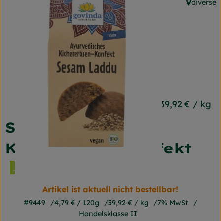
diverse
Frischetheke
, Herkunft
Naturkost
Getränke
Gartensaison
Drogerie
4,79 €
/ 120g
39,92 €
/ kg
Sesam Laddu -
So geht's
Kichererbsenkonfekt
Unsere Kisten
Über uns
Artikel ist aktuell nicht bestellbar!
Blog
#9449
4,79 €
/ 120g
39,92 €
/ kg
7% MwSt
Handelsklasse II
Jetzt bestellen