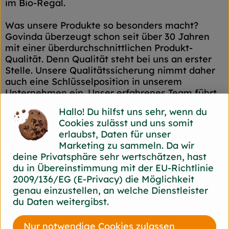
im Bio-Regal.
Was unsere Produkte so besonders macht?
Govinda überzeugt schon seit über 30 Jahren
mit einer überdurchschnittlichen Produkt-
Qualität. Denn Qualität steht bei uns an erster
Stelle. Unsere Qualitätssicherung nimmt daher
auch eine Schlüsselposition in unserem
Unternehmen ein. Unser erfahrenes Team führt
intensive Rohwarenkontrollen durch. Dies
Hallo! Du hilfst uns sehr, wenn du
macht sich im Aussehen (Farbe, Textur, etc.), der
Cookies zulässt und uns somit
Reinheit und dem Geschmack unserer Produkte
erlaubst, Daten für unser
bemerkbar. Vergleichsprodukte sind oftmals
Marketing zu sammeln. Da wir
günstiger, doch zahlt sich unsere Qualität immer
deine Privatsphäre sehr wertschätzen, hast
aus.
du in Übereinstimmung mit der EU-Richtlinie
2009/136/EG (E-Privacy) die Möglichkeit
Dafür sind wir schon seit über 30 Jahre im
genau einzustellen, an welche Dienstleister
Fachhandel bekannt und haben uns als Premium
du Daten weitergibst.
Produkt Marke etabliert. Auch durch unsere
Herstellungsverfahren, bei denen wir auf eine
Nur notwendige Cookies zulassen
minimale Verarbeitung sowie