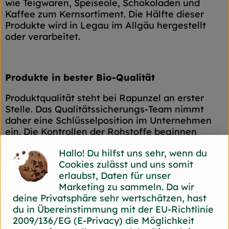
wie Teigwaren, Speiseöle, Schokoladen und
Kaffee zum Kernsortiment. Die Hälfte dieser
Produkte wird in Legau im Allgäu hergestellt
oder verarbeitet.
Produkte in bester Bio-Qualität
Produktqualität steht bei Rapunzel an erster
Stelle. Das Qualitätssicherungs-Team nimmt
daher eine Schlüsselposition im Unternehmen
ein. Die Kontrollen der Rohstoffe beginnen
bereits auf dem Feld. Bei Wareneingang werden
Hallo! Du hilfst uns sehr, wenn du
alle Rohstoffe und Produkte beprobt. Zusätzlich
Cookies zulässt und uns somit
werden sie durch anerkannte externe Labors
erlaubst, Daten für unser
unabhängig analysiert.
Marketing zu sammeln. Da wir
Wie schon zu Beginn liegen Rapunzel auch
deine Privatsphäre sehr wertschätzen, hast
heute die persönlichen Kontakte zu den
du in Übereinstimmung mit der EU-Richtlinie
Lieferanten und langfristige Partnerschaften
2009/136/EG (E-Privacy) die Möglichkeit