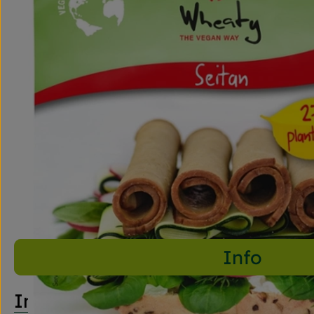
Info
Info