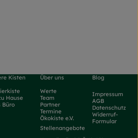
re Kisten
Über uns
Blog
ierkiste
Werte
Impressum
zu Hause
Team
AGB
s Büro
Partner
Datenschutz
Termine
Widerruf-
Ökokiste e.V.
Formular
Stellenangebote