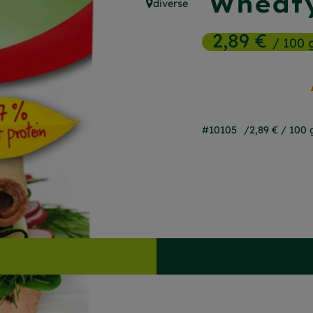
Wheat
diverse
, Herkunft:
2,89 €
/ 100 
#10105
2,89 €
/ 100 