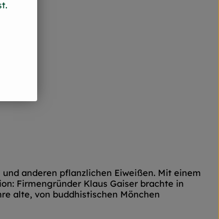
t.
n und anderen pflanzlichen Eiweißen. Mit einem
ion: Firmengründer Klaus Gaiser brachte in
ahre alte, von buddhistischen Mönchen