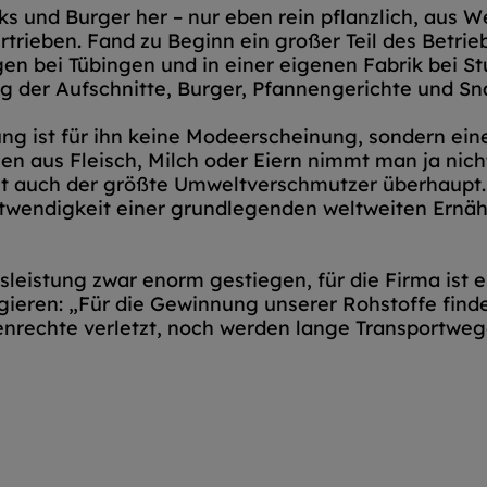
aks und Burger her – nur eben rein pflanzlich, aus
rieben. Fand zu Beginn ein großer Teil des Betri
en bei Tübingen und in einer eigenen Fabrik bei St
 der Aufschnitte, Burger, Pfannengerichte und Snac
rung ist für ihn keine Modeerscheinung, sondern ei
en aus Fleisch, Milch oder Eiern nimmt man ja nicht
 ist auch der größte Umweltverschmutzer überhaupt.
otwendigkeit einer grundlegenden weltweiten Ernäh
sleistung zwar enorm gestiegen, für die Firma ist
gieren: „Für die Gewinnung unserer Rohstoffe find
nrechte verletzt, noch werden lange Transportwe