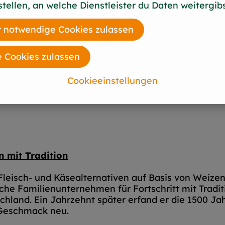
stellen, an welche Dienstleister du Daten weitergibs
 notwendige Cookies zulassen
e Cookies zulassen
Cookieeinstellungen
 mit Tradition
Fleisch- und Käsealternativen auf Basis von Weize
che Familienunternehmen für Fortschritt mit Tradit
schland. Ein Jahrzehnt später erfand er die 1500 J
 Geschmack neu.