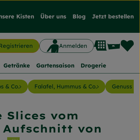
nsere Kisten
Über uns
Blog
Jetzt bestellen
L
Waren
Registrieren
Anmelden
n
Getränke
Gartensaison
Drogerie
ps & Co.
Falafel, Hummus & Co.
Genuss au
 Slices vom
nzufügen
 Aufschnitt von