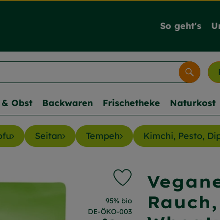
So geht's
U
Suche
& Obst
Backwaren
Frischetheke
Naturkost
ofu
Seitan
Tempeh
Kimchi, Pesto, Di
Vegane
Produkt zu Favouriten hi
Rauch,
, Verband:
95% bio
, Kontrollstelle:
DE-ÖKO-003