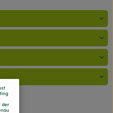
sst
ting
 der
enau