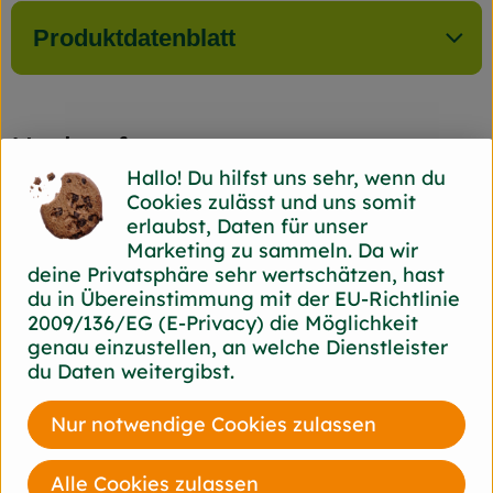
Produktdatenblatt
Herkunft
Hallo! Du hilfst uns sehr, wenn du
Cookies zulässt und uns somit
Hersteller: Sobo
erlaubst, Daten für unser
Marketing zu sammeln. Da wir
Deutschland
deine Privatsphäre sehr wertschätzen, hast
du in Übereinstimmung mit der EU-Richtlinie
2009/136/EG (E-Privacy) die Möglichkeit
genau einzustellen, an welche Dienstleister
Molkerei Söbbeke GmbH
du Daten weitergibst.
D 48599 Gronau-Epe
Söbbeke: Bio-Genuss aus dem Münsterland
Nur notwendige Cookies zulassen
Seit der Gründung der Biomolkerei Söbbeke
1988 durch Paul Söbbeke heißt es: Bio aus
Alle Cookies zulassen