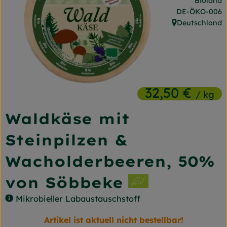
Bioland
Frischetheke
, Kontrollstelle
DE-ÖKO-006
Deutschland
, Herkunft:
Naturkost
Getränke
Gartensaison
32,50 €
/ kg
Drogerie
Waldkäse mit
So geht's
Steinpilzen &
Unsere Kisten
Wacholderbeeren, 50%
Über uns
von Söbbeke
Mikrobieller Labaustauschstoff
Blog
Artikel ist aktuell nicht bestellbar!
Jetzt bestellen