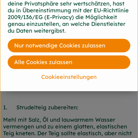
deine Privatsphäre sehr wertschätzen, hast
100 g Feta
du in Übereinstimmung mit der EU-Richtlinie
1 TL Zitronensaft
2009/136/EG (E-Privacy) die Möglichkeit
genau einzustellen, an welche Dienstleister
Pfeffer
du Daten weitergibst.
Nur notwendige Cookies zulassen
Alle Cookies zulassen
Cookieeinstellungen
So geht’s:
1. Strudelteig zubereiten:
Mehl mit Salz, Öl und lauwarmem Wasser
vermengen und zu einem glatten, elastischen
Teig kneten. Der Teig sollte elastisch, aber nicht