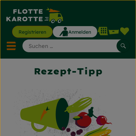
Waren
Registrieren
Anmelden
Lin
Mobiles Menu öffnen ode
Such
Rezept-Tipp
Saisonkisten
Saisonkisten
Angebote & Aktionen
Gemüse & Obst
Backwaren