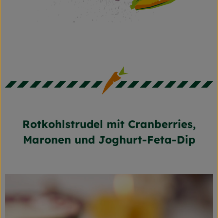
Frischetheke
Naturkost
Getränke
Gartensaison
Drogerie
Rotkohlstrudel mit Cranberries,
So geht's
Maronen und Joghurt-Feta-Dip
Unsere Kisten
Über uns
Blog
Jetzt bestellen