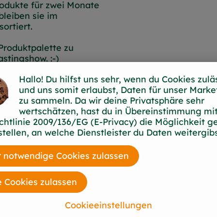
rodukte für zwei Monate
leiben sie im
ortiert.
Produktpalette zu
astingshow. :-)
Hallo! Du hilfst uns sehr, wenn du Cookies zulä
oßhändlern, von Bio-
und uns somit erlaubst, Daten für unser Marke
die etwas Interessantes
zu sammeln. Da wir deine Privatsphäre sehr
wertschätzen, hast du in Übereinstimmung mit
e-Shampoo von
chtlinie 2009/136/EG (E-Privacy) die Möglichkeit g
er sind Balou, Buddy,
stellen, an welche Dienstleister du Daten weitergibs
eliebtesten
en die Dusche nötig.
 notwendige Cookies zulassen
den Produkt.
e Cookies zulassen
h dann sicher auch mal
Cookieeinstellungen
tet. Wenn du gerne was