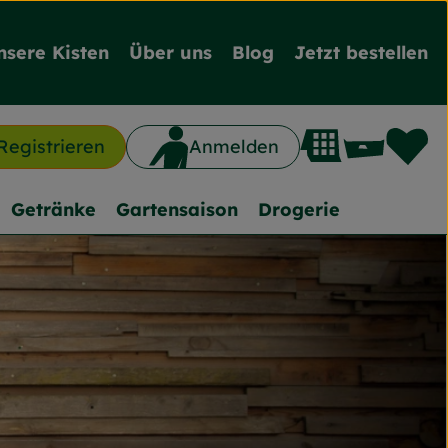
nsere Kisten
Über uns
Blog
Jetzt bestellen
L
Waren
Registrieren
Anmelden
n
Getränke
Gartensaison
Drogerie