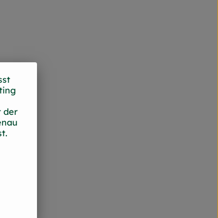
sst
ting
 der
enau
t.