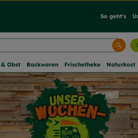
So geht's
U
Suche
& Obst
Backwaren
Frischetheke
Naturkost