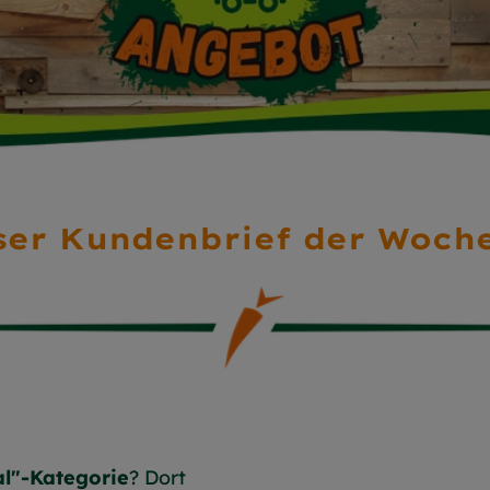
ser Kundenbrief der Woche
al"-Kategorie
? Dort