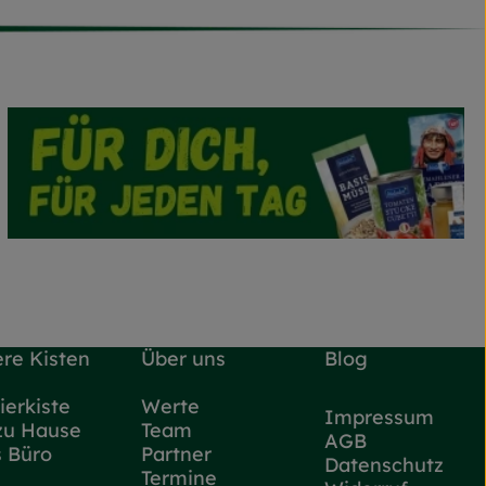
re Kisten
Über uns
Blog
ierkiste
Werte
Impressum
zu Hause
Team
AGB
s Büro
Partner
Datenschutz
Termine