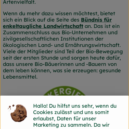
Artenvielfalt.
Wenn du mehr dazu wissen möchtest, bietet
sich ein Blick auf die Seite des
Bündnis für
enkeltaugliche Landwirtschaft
an. Das ist ein
Zusammenschluss aus Bio-Unternehmen und
zivilgesellschaftlichen Institutionen der
ökologischen Land- und Ernährungswirtschaft.
Viele der Mitglieder sind Teil der Bio-Bewegung
seit der ersten Stunde und sorgen heute dafür,
dass unsere Bio-Bäuerinnen und -Bauern von
dem leben können, was sie erzeugen: gesunde
Lebensmittel.
Hallo! Du hilfst uns sehr, wenn du
Cookies zulässt und uns somit
erlaubst, Daten für unser
Marketing zu sammeln. Da wir