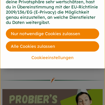
deine Privatsphäre sehr wertschätzen, hast
du in Übereinstimmung mit der EU-Richtlinie
2009/136/EG (E-Privacy) die Möglichkeit
genau einzustellen, an welche Dienstleister
du Daten weitergibst.
Zum aktuellen Wochenangebot
Nur notwendige Cookies zulassen
Alle Cookies zulassen
Angebotsartikel KW 22 - VOM 27.05. -
Cookieeinstellungen
02.06.24