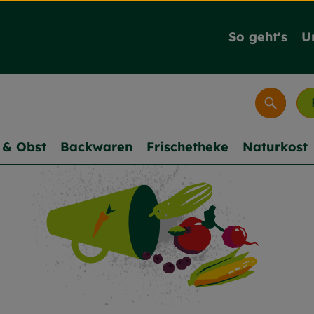
So geht's
U
Suche
& Obst
Backwaren
Frischetheke
Naturkost