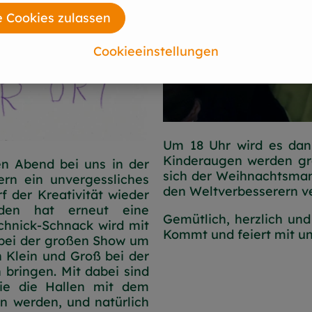
e Cookies zulassen
Cookieeinstellungen
Um 18 Uhr wird es dann
Kinderaugen werden grö
en Abend bei uns in der
sich der Weihnachtsman
rn ein unvergessliches
den Weltverbesserern ve
f der Kreativität wieder
aden hat erneut eine
Gemütlich, herzlich und
chnick-Schnack wird mit
Kommt und feiert mit uns
 bei der großen Show um
h Klein und Groß bei der
 bringen. Mit dabei sind
ie die Hallen mit dem
n werden, und natürlich