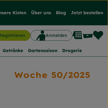
nsere Kisten
Über uns
Blog
Jetzt bestellen
L
Waren
Registrieren
Anmelden
n
Getränke
Gartensaison
Drogerie
Woche 50/2025