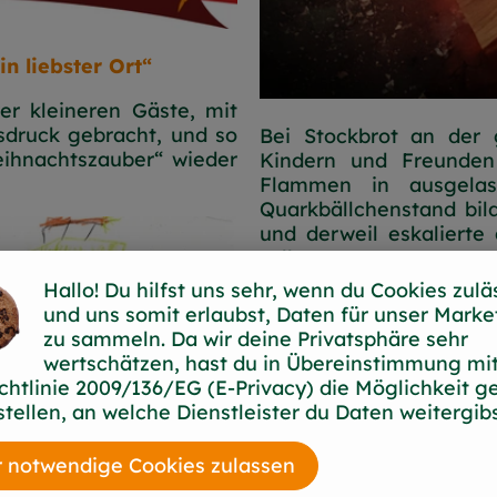
n liebster Ort“
er kleineren Gäste, mit
druck gebracht, und so
Bei Stockbrot an der 
eihnachtszauber“ wieder
Kindern und Freunde
Flammen in ausgelass
Quarkbällchenstand bil
und derweil eskalierte
sollte!
Hallo! Du hilfst uns sehr, wenn du Cookies zulä
und uns somit erlaubst, Daten für unser Marke
zu sammeln. Da wir deine Privatsphäre sehr
wertschätzen, hast du in Übereinstimmung mit
chtlinie 2009/136/EG (E-Privacy) die Möglichkeit g
stellen, an welche Dienstleister du Daten weitergibs
 notwendige Cookies zulassen