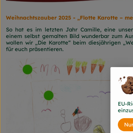
Weihnachtszauber 2025 - „Flotte Karotte – mei
So hat es im letzten Jahr Camille, eine unser
einem selbst gemalten Bild wunderbar zum Aus
wollen wir „Die Karotte“ beim diesjährigen „W
für euch präsentieren.
EU-Ri
einzu
Nur