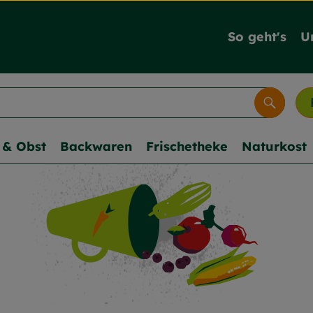
So geht's
U
Suche
& Obst
Backwaren
Frischetheke
Naturkost