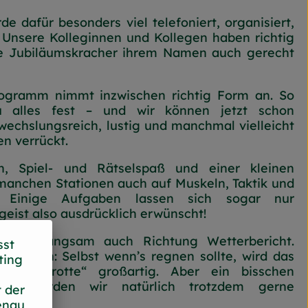
e dafür besonders viel telefoniert, organisiert,
 Unsere Kolleginnen und Kollegen haben richtig
e Jubiläumskracher ihrem Namen auch gerecht
ogramm nimmt inzwischen richtig Form an. So
 alles fest – und wir können jetzt schon
wechslungsreich, lustig und manchmal vielleicht
en verrückt.
, Spiel- und Rätselspaß und einer kleinen
manchen Stationen auch auf Muskeln, Taktik und
 Einige Aufgaben lassen sich sogar nur
eist also ausdrücklich erwünscht!
türlich langsam auch Richtung Wetterbericht.
sst
 können: Selbst wenn’s regnen sollte, wird das
ting
er „Karotte“ großartig. Aber ein bisschen
hein würden wir natürlich trotzdem gerne
 der
enau