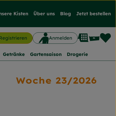
nsere Kisten
Über uns
Blog
Jetzt bestellen
L
Waren
Registrieren
Anmelden
n
Getränke
Gartensaison
Drogerie
Woche 23/2026