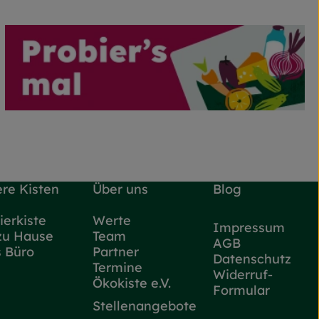
re Kisten
Über uns
Blog
ierkiste
Werte
Impressum
zu Hause
Team
AGB
s Büro
Partner
Datenschutz
Termine
Widerruf-
Ökokiste e.V.
Formular
Stellenangebote