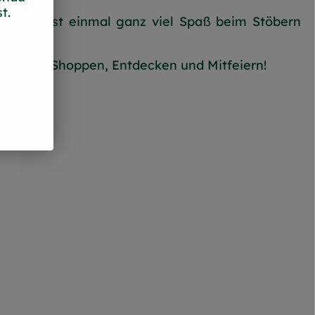
t.
 euch erst einmal ganz viel Spaß beim Stöbern
kracher.
ude beim Shoppen, Entdecken und Mitfeiern!