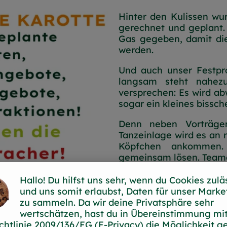
Hinter den Kulissen wurd
gerechnet und geplant.
Gas gegeben, damit di
werden.
Und auch unser Festpr
langsam steht nahezu
versprechen: Es wird ab
sogar ein kleines bissch
Denn neben Vorträgen
Tanzeinlage wird es an 
Köpfchen ankommen.
gemeinsam lösen. Teamg
Jetzt schielen wir na
Hallo! Du hilfst uns sehr, wenn du Cookies zulä
Wobei wir ehrlich sagen
und uns somit erlaubst, Daten für unser Marke
Fest in den Hallen d
zu sammeln. Da wir deine Privatsphäre sehr
d ihr seid mittendrin!
Ruhrgebiets-Sonnensc
wertschätzen, hast du in Übereinstimmung mit
bestellen.
chtlinie 2009/136/EG (E-Privacy) die Möglichkeit g