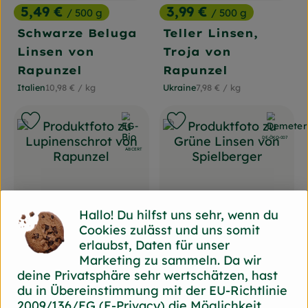
5,49 €
3,99 €
/ 500 g
/ 500 g
, Preis:
, Preis:
Schwarze Beluga
Teller Linsen,
Linsen von
Troja von
Rapunzel
Rapunzel
, Referenzpreis:
, Referenzpreis:
Italien
10,98 €
/ kg
Ukraine
7,98 €
/ kg
, Herkunft:
, Herkunft:
, Verband:
, Verband:
Produkt zu Favouriten hinzufügen
Produkt zu Favouriten hin
, Kontrollstelle:
DE-ÖKO-007
, Kontrollstelle:
ABCERT
Hallo! Du hilfst uns sehr, wenn du
Produkt zum Warenkorb hinz
Produ
Cookies zulässt und uns somit
erlaubst, Daten für unser
3,49 €
4,49 €
/ 250 g
/ 400 g
, Preis:
, Preis:
Marketing zu sammeln. Da wir
Lupinenschrot
Grüne Linsen von
deine Privatsphäre sehr wertschätzen, hast
du in Übereinstimmung mit der EU-Richtlinie
von Rapunzel
Spielberger
2009/136/EG (E-Privacy) die Möglichkeit
, Referenzpreis:
, Referenzpreis: