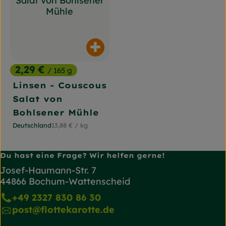
Produkt zum Warenkorb hinz
2,29 €
/ 165 g
, Preis:
Linsen - Couscous
Salat von
Bohlsener Mühle
, Referenzpreis:
Deutschland
13,88 €
/ kg
, Herkunft:
Du hast eine Frage? Wir helfen gerne!
Josef-Haumann-Str. 7
44866 Bochum-Wattenscheid
+49 2327 830 86 30
post@flottekarotte.de