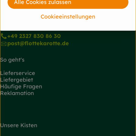
Alle Cookies zulassen
Du hast eine Frage? Wir helfen gerne!
Cookieeinstellungen
Josef-Haumann-Str. 7
44866 Bochum-Wattenscheid
+49 2327 830 86 30
post@flottekarotte.de
So geht's
Lieferservice
Liefergebiet
Häufige Fragen
Reklamation
Unsere Kisten