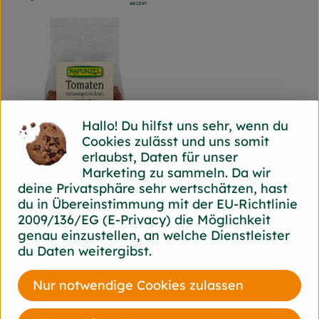
, Kontrollstelle:
ABCERT
Hallo! Du hilfst uns sehr, wenn du
Cookies zulässt und uns somit
erlaubst, Daten für unser
Marketing zu sammeln. Da wir
deine Privatsphäre sehr wertschätzen, hast
Produkt zum Warenkorb hinz
du in Übereinstimmung mit der EU-Richtlinie
2009/136/EG (E-Privacy) die Möglichkeit
3,39 €
/ 100g
, Preis:
genau einzustellen, an welche Dienstleister
sonnengetrockne
du Daten weitergibst.
te Tomaten von
Rapunzel
Nur notwendige Cookies zulassen
, Referenzpreis:
Italien
33,90 €
/ kg
, Herkunft: