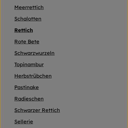
Frischetheke
Meerrettich
Naturkost
Schalotten
Getränke
Rettich
Rote Bete
Gartensaison
Schwarzwurzeln
Drogerie
Topinambur
So geht's
Herbstrübchen
Pastinake
Unsere Kisten
Radieschen
Über uns
Schwarzer Rettich
Blog
Sellerie
Jetzt bestellen