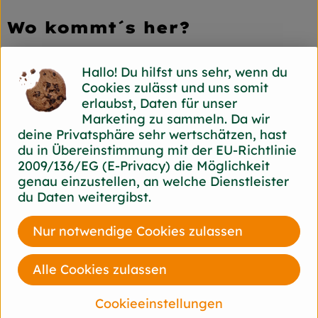
Wo kommt´s her?
Der Rettich stammt aus den Ländern des Nahen
Hallo! Du hilfst uns sehr, wenn du
Ostens und eroberte sich anschließend rasch
Cookies zulässt und uns somit
den Mittelmeerraum. Heute wird er auch bei uns
erlaubst, Daten für unser
auf dem Feld oder im Treibhaus angebaut.
Marketing zu sammeln. Da wir
deine Privatsphäre sehr wertschätzen, hast
Wie verwende ich´s?
du in Übereinstimmung mit der EU-Richtlinie
2009/136/EG (E-Privacy) die Möglichkeit
Das Rettich-Grün wird abgetrennt und die
genau einzustellen, an welche Dienstleister
Wurzelenden entfernt. Die gesäuberte Schale
du Daten weitergibst.
kann bei Rettichen aus der Ökokiste
mitgegessen werden. Also einfach nach
Nur notwendige Cookies zulassen
Belieben aufschneiden z.B. spiralförmig oder
grob geraffelt und als Beilage zur Brotzeit
genießen.
Alle Cookies zulassen
Was ist drin?
Cookieeinstellungen