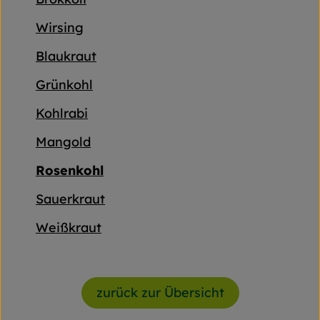
Frischetheke
Wirsing
Naturkost
Blaukraut
Getränke
Grünkohl
Gartensaison
Kohlrabi
Drogerie
Mangold
Rosenkohl
So geht's
Sauerkraut
Unsere Kisten
Weißkraut
Über uns
Blog
zurück zur Übersicht
Jetzt bestellen