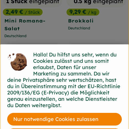
1 Stück
eingeplant
0.5 kg
eingeplant
2,49 €
9,29 €
/ Stück
/ kg
, Preis:
, Preis:
Mini Romana-
Brokkoli
Salat
Deutschland
, Herkunft:
Deutschland
, Herkunft:
regional
regional
, Verband:
, Verban
im Angebot
Hallo! Du hilfst uns sehr, wenn du
, Kontrollstelle:
DE-ÖKO-039
, Kontrollstelle:
DE-ÖKO-039
Cookies zulässt und uns somit
erlaubst, Daten für unser
Marketing zu sammeln. Da wir
deine Privatsphäre sehr wertschätzen, hast
du in Übereinstimmung mit der EU-Richtlinie
2009/136/EG (E-Privacy) die Möglichkeit
genau einzustellen, an welche Dienstleister
du Daten weitergibst.
0.5 kg
eingeplant
0.5 kg
eingeplant
Nur notwendige Cookies zulassen
3,69 €
8,99 €
/ kg
/ kg
, Preis:
, Preis: