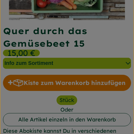
Frischetheke
Naturkost
Quer durch das
Getränke
Gemüsebeet 15
Gartensaison
15,00 €
Drogerie
Info zum Sortiment
So geht's
Kiste zum Warenkorb hinzufügen
Kiste zum Warenkorb hin
Unsere Kisten
Stück
Über uns
Oder
Blog
Alle Artikel einzeln in den Warenkorb
Diese Abokiste kannst Du in verschiedenen
Jetzt bestellen