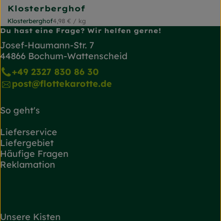
Klosterberghof
, Referenzpreis:
Klosterberghof
4,98 €
/ kg
, Herkunft:
Du hast eine Frage? Wir helfen gerne!
Josef-Haumann-Str. 7
44866 Bochum-Wattenscheid
+49 2327 830 86 30
post@flottekarotte.de
So geht's
Lieferservice
Liefergebiet
Häufige Fragen
Reklamation
Unsere Kisten