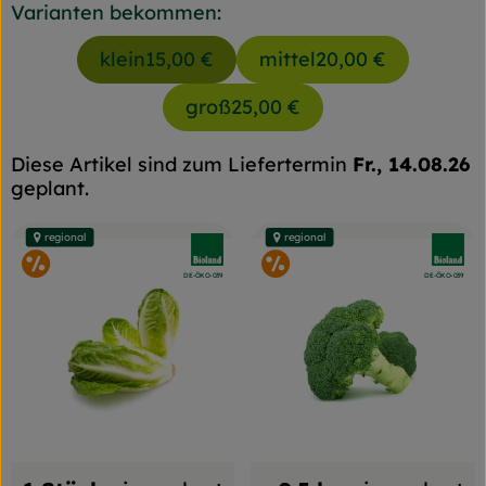
Varianten bekommen:
klein
15,00 €
mittel
20,00 €
groß
25,00 €
Diese Artikel sind zum Liefertermin
Fr., 14.08.26
geplant.
regional
regional
, Verband:
, Verban
im Angebot
im Angebot
, Kontrollstelle:
, Kontrollstelle:
DE-ÖKO-039
DE-ÖKO-039