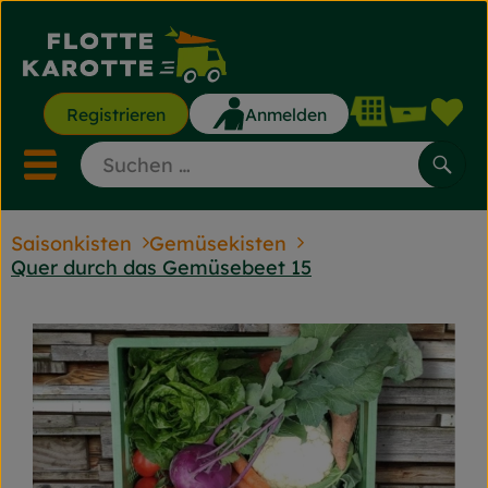
Waren
Registrieren
Anmelden
Lin
Mobiles Menu öffnen ode
Such
Saisonkisten
Gemüsekisten
Saisonkisten
Quer durch das Gemüsebeet 15
Saisonkisten
Angebote & Aktionen
Gemüse & Obst
Backwaren