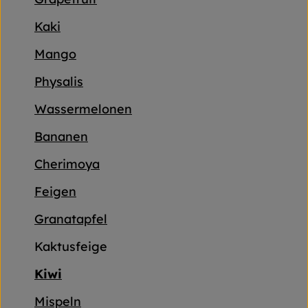
Frischetheke
Kaki
Naturkost
Mango
Getränke
Physalis
Gartensaison
Wassermelonen
Drogerie
Bananen
Cherimoya
So geht's
Feigen
Unsere Kisten
Granatapfel
Über uns
Kaktusfeige
Blog
Kiwi
Mispeln
Jetzt bestellen