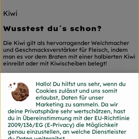
Kiwi
Wusstest du´s schon?
Die Kiwi gilt als hervorragender Weichmacher
und Geschmacksverstärker für Fleisch, indem
man es vor dem Braten mit einer halbierten Kiwi
einreibt oder mit Kiwischeiben belegt!
Wo kommt´s her?
Hallo! Du hilfst uns sehr, wenn du
Cookies zulässt und uns somit
Die stachelige Kiwi stammt ursprünglich aus
erlaubst, Daten für unser
China und wird von einem, inzwischen auf allen
Marketing zu sammeln. Da wir
Kontinenten verbreitetem, Kletterstrauch
deine Privatsphäre sehr wertschätzen, hast
geerntet.
du in Übereinstimmung mit der EU-Richtlinie
Wie verwende ich´s?
2009/136/EG (E-Privacy) die Möglichkeit
genau einzustellen, an welche Dienstleister
du Daten weitergibst.