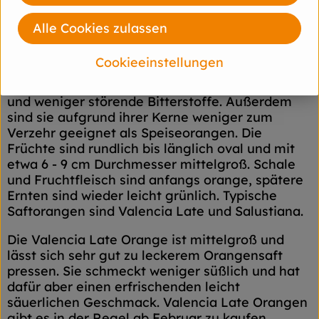
schmecken deshalb am besten im Februar, März
und April.
Alle Cookies zulassen
Saftorangen
Cookieeinstellungen
Saftorangen haben einen sehr großen Saftanteil
und weniger störende Bitterstoffe. Außerdem
sind sie aufgrund ihrer Kerne weniger zum
Verzehr geeignet als Speiseorangen. Die
Früchte sind rundlich bis länglich oval und mit
etwa 6 - 9 cm Durchmesser mittelgroß. Schale
und Fruchtfleisch sind anfangs orange, spätere
Ernten sind wieder leicht grünlich. Typische
Saftorangen sind Valencia Late und Salustiana.
Die Valencia Late Orange ist mittelgroß und
lässt sich sehr gut zu leckerem Orangensaft
pressen. Sie schmeckt weniger süßlich und hat
dafür aber einen erfrischenden leicht
säuerlichen Geschmack. Valencia Late Orangen
gibt es in der Regel ab Februar zu kaufen.