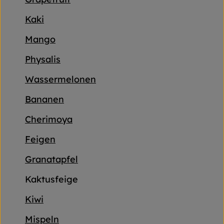
Frischetheke
Kaki
Naturkost
Mango
Getränke
Physalis
Gartensaison
Wassermelonen
Drogerie
Bananen
Cherimoya
So geht's
Feigen
Unsere Kisten
Granatapfel
Über uns
Kaktusfeige
Blog
Kiwi
Mispeln
Jetzt bestellen